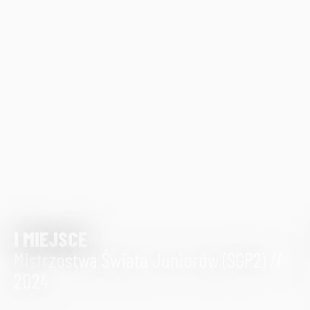
I MIEJSCE
Mistrzostwa Świata Juniorów (SGP2) //
2024