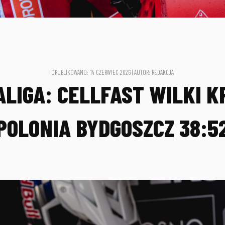
OPUBLIKOWANO: 14 CZERWIEC 2026 | AUTOR: REDAKCJA
LIGA: CELLFAST WILKI 
POLONIA BYDGOSZCZ 38:5