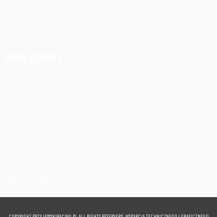
MAPA STRONY
HOME
O MNIE
AKTUALNOŚCI
GALERIE
SPONSORZY
SKLEP
POLITYKA PRYWATNOŚCI
POLITYKA PLIKÓW COOKIES (EU)
TERMS AND CONDITIONS
COPYRIGHT PRZYJEMSKIRACING.PL ALL RIGHTS RESERVERD. WSPARCIA TECHNICZNEGO I GRAFICZNEGO