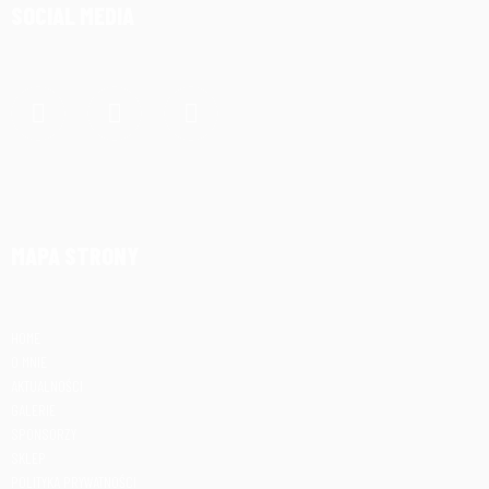
SOCIAL MEDIA
Facebook
Instagram
Email
MAPA STRONY
HOME
O MNIE
AKTUALNOŚCI
GALERIE
SPONSORZY
SKLEP
POLITYKA PRYWATNOŚCI