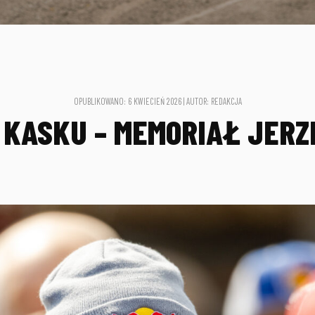
OPUBLIKOWANO: 6 KWIECIEŃ 2026 | AUTOR: REDAKCJA
 KASKU – MEMORIAŁ JERZ