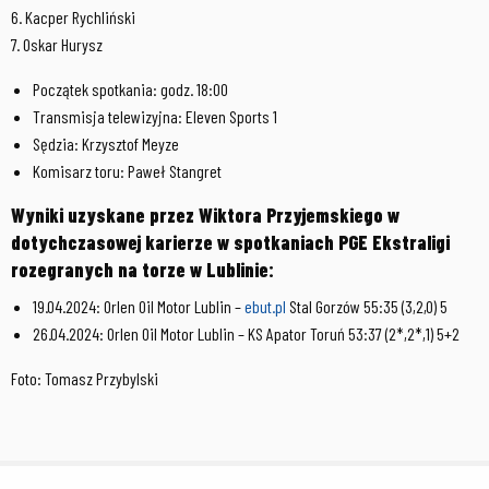
6. Kacper Rychliński
7. Oskar Hurysz
Początek spotkania: godz. 18:00
Transmisja telewizyjna: Eleven Sports 1
Sędzia: Krzysztof Meyze
Komisarz toru: Paweł Stangret
Wyniki uzyskane przez Wiktora Przyjemskiego w
dotychczasowej karierze w spotkaniach PGE Ekstraligi
rozegranych na torze w Lublinie:
19.04.2024: Orlen Oil Motor Lublin –
ebut.pl
Stal Gorzów 55:35 (3,2,0) 5
26.04.2024: Orlen Oil Motor Lublin – KS Apator Toruń 53:37 (2*,2*,1) 5+2
Foto: Tomasz Przybylski