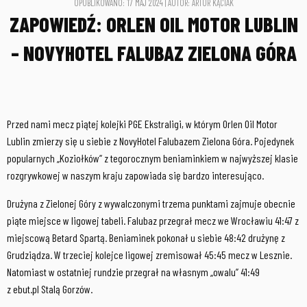
OPUBLIKOWANO: 17 MAJ 2024 | AUTOR: ARTUR KĄCIAK
ZAPOWIEDŹ: ORLEN OIL MOTOR LUBLIN
– NOVYHOTEL FALUBAZ ZIELONA GÓRA
Przed nami mecz piątej kolejki PGE Ekstraligi, w którym Orlen Oil Motor
Lublin zmierzy się u siebie z NovyHotel Falubazem Zielona Góra. Pojedynek
popularnych „Koziołków” z tegorocznym beniaminkiem w najwyższej klasie
rozgrywkowej w naszym kraju zapowiada się bardzo interesująco.
Drużyna z Zielonej Góry z wywalczonymi trzema punktami zajmuje obecnie
piąte miejsce w ligowej tabeli. Falubaz przegrał mecz we Wrocławiu 41:47 z
miejscową Betard Spartą. Beniaminek pokonał u siebie 48:42 drużynę z
Grudziądza. W trzeciej kolejce ligowej zremisował 45:45 mecz w Lesznie.
Natomiast w ostatniej rundzie przegrał na własnym „owalu” 41:49
z ebut.pl Stalą Gorzów.