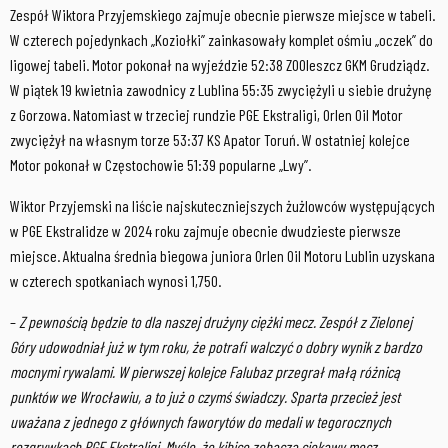
Zespół Wiktora Przyjemskiego zajmuje obecnie pierwsze miejsce w tabeli.
W czterech pojedynkach „Koziołki” zainkasowały komplet ośmiu „oczek” do
ligowej tabeli. Motor pokonał na wyjeździe 52:38 ZOOleszcz GKM Grudziądz.
W piątek 19 kwietnia zawodnicy z Lublina 55:35 zwyciężyli u siebie drużynę
z Gorzowa. Natomiast w trzeciej rundzie PGE Ekstraligi, Orlen Oil Motor
zwyciężył na własnym torze 53:37 KS Apator Toruń. W ostatniej kolejce
Motor pokonał w Częstochowie 51:39 popularne „Lwy”.
Wiktor Przyjemski na liście najskuteczniejszych żużlowców występujących
w PGE Ekstralidze w 2024 roku zajmuje obecnie dwudzieste pierwsze
miejsce. Aktualna średnia biegowa juniora Orlen Oil Motoru Lublin uzyskana
w czterech spotkaniach wynosi 1,750.
–
Z pewnością będzie to dla naszej drużyny ciężki mecz. Zespół z Zielonej
Góry udowodniał już w tym roku, że potrafi walczyć o dobry wynik z bardzo
mocnymi rywalami. W pierwszej kolejce Falubaz przegrał małą różnicą
punktów we Wrocławiu, a to już o czymś świadczy. Sparta przecież jest
uważana z jednego z głównych faworytów do medali w tegorocznych
rozgrywkach PGE Ekstraligi. Myślę, że kibice zobaczą ciekawy mecz
–