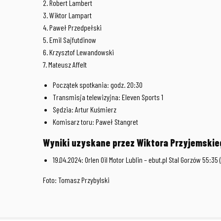
2. Robert Lambert
3. Wiktor Lampart
4. Paweł Przedpełski
5. Emil Sajfutdinow
6. Krzysztof Lewandowski
7. Mateusz Affelt
Początek spotkania: godz. 20:30
Transmisja telewizyjna: Eleven Sports 1
Sędzia: Artur Kuśmierz
Komisarz toru: Paweł Stangret
Wyniki uzyskane przez Wiktora Przyjemskieg
19.04.2024: Orlen Oil Motor Lublin – ebut.pl Stal Gorzów 55:35 (
Foto: Tomasz Przybylski