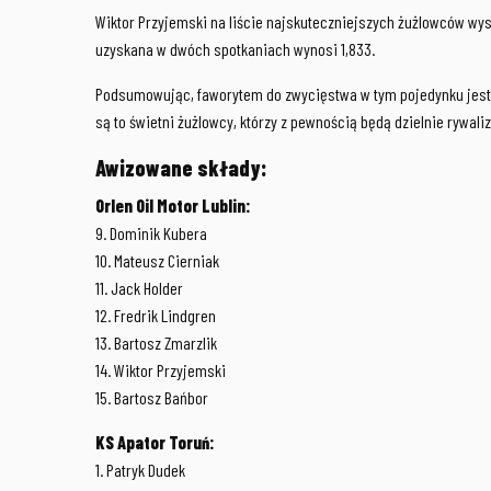
Wiktor Przyjemski na liście najskuteczniejszych żużlowców wys
uzyskana w dwóch spotkaniach wynosi 1,833.
Podsumowując, faworytem do zwycięstwa w tym pojedynku jest d
są to świetni żużlowcy, którzy z pewnością będą dzielnie rywal
Awizowane składy:
Orlen Oil Motor Lublin:
9. Dominik Kubera
10. Mateusz Cierniak
11. Jack Holder
12. Fredrik Lindgren
13. Bartosz Zmarzlik
14. Wiktor Przyjemski
15. Bartosz Bańbor
KS Apator Toruń:
1. Patryk Dudek