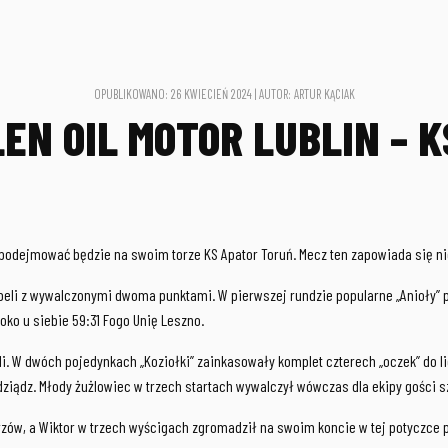
OPUBLIKOWANO: 26 KWIECIEŃ 2024 | AUTOR: ARTUR KĄCIAK
EN OIL MOTOR LUBLIN – 
ligi podejmować będzie na swoim torze KS Apator Toruń. Mecz ten zapowiada się n
beli z wywalczonymi dwoma punktami. W pierwszej rundzie popularne „Anioły” p
oko u siebie 59:31 Fogo Unię Leszno.
li. W dwóch pojedynkach „Koziołki” zainkasowały komplet czterech „oczek” do lig
ziądz. Młody żużlowiec w trzech startach wywalczył wówczas dla ekipy gości s
orzów, a Wiktor w trzech wyścigach zgromadził na swoim koncie w tej potyczce p