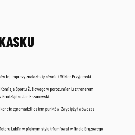
 KASKU
ków tej imprezy znalazł się również Wiktor Przyjemski.
na Komisja Sportu Żużlowego w porozumieniu z trenerem
w Grudziądzu Jan Przanowski.
im koncie zgromadził osiem punktów. Zwyciężył wówczas
Motoru Lublin w pięknym stylu triumfował w finale Brązowego