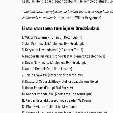
Kasku. Wiktor pięciu biegach zdobył w Pile komplet piętnastu „o
–
Jestem bardzo pozytywnie nastawiony przed tymi zawodami. Mam
zobaczenia na stadionie
– powiedział Wiktor Przyjemski.
Lista startowa turnieju w Grudziądzu:
1. Wiktor Przyjemski (Orlen Oil Motor Lublin)
2. Jan Przanowski (Zooleszcz GKM Grudziądz)
3. Krzysztof Lewandowski (KS Apator Toruń)
4. Kacper Halkiewicz (Krono-Plast Włókniarz Częstochowa)
5. Kevin Małkiewicz (Zooleszcz GKM Grudziądz)
6. Antoni Mencel (Fogo Unia Leszno)
7. Jakub Krawczyk (Betard Sparta Wrocław)
8. Krzysztof Sadurski (NovyHotel Falubaz Zielona Góra)
9. Oskar Paluch (Ebut.pl Stal Gorzów)
10. Kacper Łobodziński (Zooleszcz GKM Grudziądz)
11. Kacper Grzelak (#Orzechowa Osada PSŻ Poznań)
12. Piotr Świercz (Cellfast Wilki Krosno)
13. Szymon Ludwiczak (Krono-Plast Włókniarz Częstochowa)