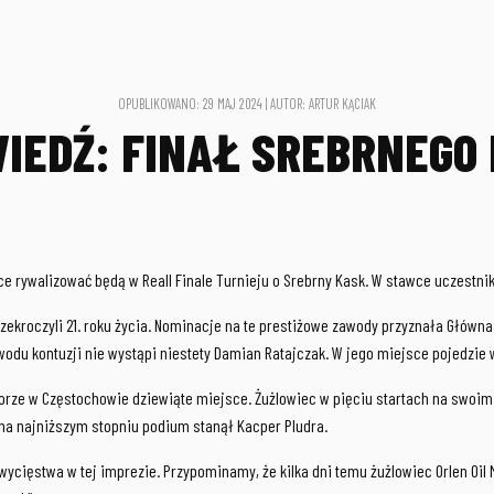
OPUBLIKOWANO: 29 MAJ 2024 | AUTOR: ARTUR KĄCIAK
IEDŹ: FINAŁ SREBRNEGO
ce rywalizować będą w Reall Finale Turnieju o Srebrny Kask. W stawce uczestni
rzekroczyli 21. roku życia. Nominacje na te prestiżowe zawody przyznała Głów
du kontuzji nie wystąpi niestety Damian Ratajczak. W jego miejsce pojedzie 
a torze w Częstochowie dziewiąte miejsce. Żużlowiec w pięciu startach na swo
 na najniższym stopniu podium stanął Kacper Pludra.
ycięstwa w tej imprezie. Przypominamy, że kilka dni temu żużlowiec Orlen Oil 