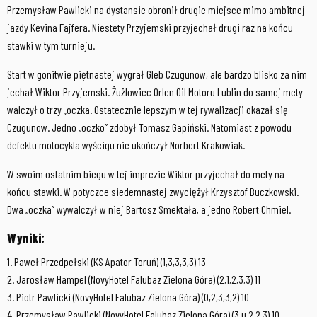
Przemysław Pawlicki na dystansie obronił drugie miejsce mimo ambitnej
jazdy Kevina Fajfera. Niestety Przyjemski przyjechał drugi raz na końcu
stawki w tym turnieju.
Start w gonitwie piętnastej wygrał Gleb Czugunow, ale bardzo blisko za nim
jechał Wiktor Przyjemski. Żużlowiec Orlen Oil Motoru Lublin do samej mety
walczył o trzy „oczka. Ostatecznie lepszym w tej rywalizacji okazał się
Czugunow. Jedno „oczko” zdobył Tomasz Gapiński. Natomiast z powodu
defektu motocykla wyścigu nie ukończył Norbert Krakowiak.
W swoim ostatnim biegu w tej imprezie Wiktor przyjechał do mety na
końcu stawki. W potyczce siedemnastej zwyciężył Krzysztof Buczkowski.
Dwa „oczka” wywalczył w niej Bartosz Smektała, a jedno Robert Chmiel.
Wyniki:
1. Paweł Przedpełski (KS Apator Toruń) (1,3,3,3,3) 13
2. Jarosław Hampel (NovyHotel Falubaz Zielona Góra) (2,1,2,3,3) 11
3. Piotr Pawlicki (NovyHotel Falubaz Zielona Góra) (0,2,3,3,2) 10
4. Przemysław Pawlicki (NovyHotel Falubaz Zielona Góra) (3,u,2,2,3) 10