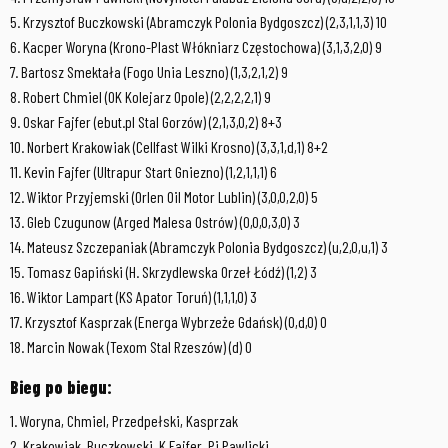
5. Krzysztof Buczkowski (Abramczyk Polonia Bydgoszcz) (2,3,1,1,3) 10
6. Kacper Woryna (Krono-Plast Włókniarz Częstochowa) (3,1,3,2,0) 9
7. Bartosz Smektała (Fogo Unia Leszno) (1,3,2,1,2) 9
8. Robert Chmiel (OK Kolejarz Opole) (2,2,2,2,1) 9
9. Oskar Fajfer (ebut.pl Stal Gorzów) (2,1,3,0,2) 8+3
10. Norbert Krakowiak (Cellfast Wilki Krosno) (3,3,1,d,1) 8+2
11. Kevin Fajfer (Ultrapur Start Gniezno) (1,2,1,1,1) 6
12. Wiktor Przyjemski (Orlen Oil Motor Lublin) (3,0,0,2,0) 5
13. Gleb Czugunow (Arged Malesa Ostrów) (0,0,0,3,0) 3
14. Mateusz Szczepaniak (Abramczyk Polonia Bydgoszcz) (u,2,0,u,1) 3
15. Tomasz Gapiński (H. Skrzydlewska Orzeł Łódź) (1,2) 3
16. Wiktor Lampart (KS Apator Toruń) (1,1,1,0) 3
17. Krzysztof Kasprzak (Energa Wybrzeże Gdańsk) (0,d,0) 0
18. Marcin Nowak (Texom Stal Rzeszów) (d) 0
Bieg po biegu:
1. Woryna, Chmiel, Przedpełski, Kasprzak
2. Krakowiak, Buczkowski, K.Fajfer, Pi.Pawlicki