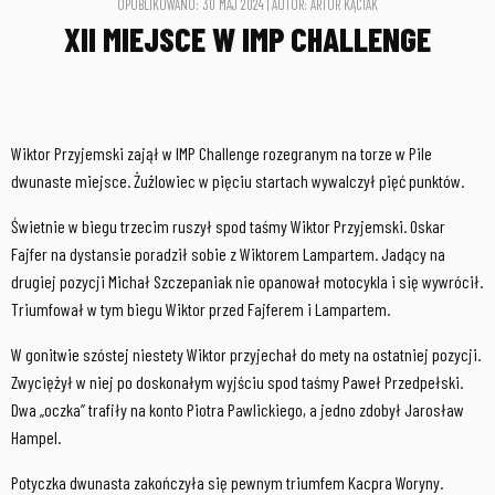
OPUBLIKOWANO: 30 MAJ 2024 | AUTOR: ARTUR KĄCIAK
XII MIEJSCE W IMP CHALLENGE
Wiktor Przyjemski zajął w IMP Challenge rozegranym na torze w Pile
dwunaste miejsce. Żużlowiec w pięciu startach wywalczył pięć punktów.
Świetnie w biegu trzecim ruszył spod taśmy Wiktor Przyjemski. Oskar
Fajfer na dystansie poradził sobie z Wiktorem Lampartem. Jadący na
drugiej pozycji Michał Szczepaniak nie opanował motocykla i się wywrócił.
Triumfował w tym biegu Wiktor przed Fajferem i Lampartem.
W gonitwie szóstej niestety Wiktor przyjechał do mety na ostatniej pozycji.
Zwyciężył w niej po doskonałym wyjściu spod taśmy Paweł Przedpełski.
Dwa „oczka” trafiły na konto Piotra Pawlickiego, a jedno zdobył Jarosław
Hampel.
Potyczka dwunasta zakończyła się pewnym triumfem Kacpra Woryny.