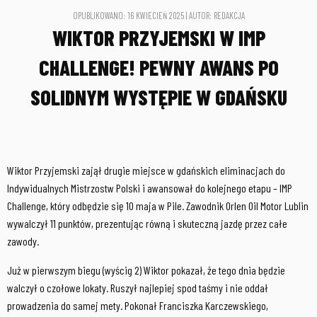
OPUBLIKOWANO: 16 KWIECIEŃ 2025 | AUTOR: REDAKCJA
WIKTOR PRZYJEMSKI W IMP
CHALLENGE! PEWNY AWANS PO
SOLIDNYM WYSTĘPIE W GDAŃSKU
Wiktor Przyjemski zajął drugie miejsce w gdańskich eliminacjach do
Indywidualnych Mistrzostw Polski i awansował do kolejnego etapu – IMP
Challenge, który odbędzie się 10 maja w Pile. Zawodnik Orlen Oil Motor Lublin
wywalczył 11 punktów, prezentując równą i skuteczną jazdę przez całe
zawody.
Już w pierwszym biegu (wyścig 2) Wiktor pokazał, że tego dnia będzie
walczył o czołowe lokaty. Ruszył najlepiej spod taśmy i nie oddał
prowadzenia do samej mety. Pokonał Franciszka Karczewskiego,