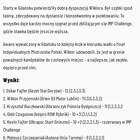
Starty w Gdańsku potwierdziły dobrą dyspozycję Wiktora. Był szybki spod
taśmy, zdecydowany na dystansie i konsekwentny w punktowaniu. To
wszystko daje bardzo mocny sygnał przed zbliżającym się IMP Challenge,
gdzie stawka będzie jeszcze wyższa.
Awans wywalczony w Gdańsku to kolejny krok w kierunku walki o finał
Indywidualnych Mistrzostw Polski. Wiktor udowodnił, że jest w gronie
poważnych kandydatów do czołowych miejsc – a najlepsze, jak zwykle,
dopiero przed nim.
Wyniki:
1. Oskar Fajfer (Gezet Stal Gorzów) – 12 (2,3,1,3,3)
2. Wiktor Przyjemski (Orlen Oil Motor Lublin) – 11 (3,0,3,3,2)
3. Krzysztof Buczkowski (Abramczyk Polonia Bydgoszcz) – 11 (1,2,3,3,2
4. Gleb Czugunow (Innpro ROW Rybnik) – 10 +3 (3,1,1,3,2)
5. Kevin Fajfer (Ultrapur Start Gniezno) – 10 +2 (2,2,2,1,3) – rezerwowy w IMP
Challenge
6. Mateusz Szczepaniak (Autona Unia Tarnów) – 9 (1,3,2,2,1)