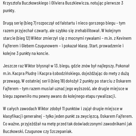
Krzysztofa Buczkowskiego i Oliviera Buszkiewicza, notując pierwsze 3
punkty.
Drugą serię (bieg 7) rozpoczął od falstartu i nieco gorszego biegu – tym
razem przyjechał czwarty, ale szybko się zrehabilitował. W kolejnym
starcie (bieg 12) Wiktor zmierzył się z mocnymi rywalami – m.in. z Kevinem
Fajferem i Glebem Czugunowem – i pokazał klasę. Start, prowadzenie i
kolejne 3 punkty na koncie.
Jeszcze raz Wiktor błysnął w 13. biegu, gdzie znów był najlepszy. Pokonał
m.in. Kacpra Pludrę i Kacpra Łobodzińskiego, dojeżdżając do mety z dużą
przewagą. W ostatniej serii (bieg 18) dołożył 2 punkty po starciu z Oskarem
Fajferem – tym razem musiał uznać jego wyższość, ale drugie miejsce w
biegu zapewniło mu pewny awans do kolejnego etapu rywalizacji.
W całych zawodach Wiktor zdobył 11 punktów i zajął drugie miejsce w
klasyfikacji generalnej – tylko jeden punkt za zwycięzcą, Oskarem Fajferem.
Co ważne, przyjeżdżał na metę przed tak doświadczonymi zawodnikami jak
Buczkowski, Czugunow czy Szczepaniak.