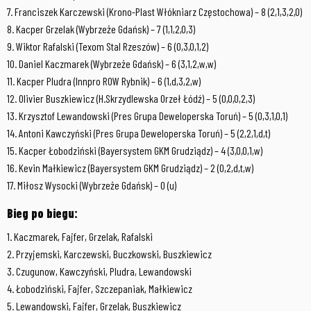
7. Franciszek Karczewski (Krono-Plast Włókniarz Częstochowa) – 8 (2,1,3,2,0)
8. Kacper Grzelak (Wybrzeże Gdańsk) – 7 (1,1,2,0,3)
9. Wiktor Rafalski (Texom Stal Rzeszów) – 6 (0,3,0,1,2)
10. Daniel Kaczmarek (Wybrzeże Gdańsk) – 6 (3,1,2,w,w)
11. Kacper Pludra (Innpro ROW Rybnik) – 6 (1,d,3,2,w)
12. Olivier Buszkiewicz (H.Skrzydlewska Orzeł Łódź) – 5 (0,0,0,2,3)
13. Krzysztof Lewandowski (Pres Grupa Deweloperska Toruń) – 5 (0,3,1,0,1)
14. Antoni Kawczyński (Pres Grupa Deweloperska Toruń) – 5 (2,2,1,d,t)
15. Kacper Łobodziński (Bayersystem GKM Grudziądz) – 4 (3,0,0,1,w)
16. Kevin Małkiewicz (Bayersystem GKM Grudziądz) – 2 (0,2,d,t,w)
17. Miłosz Wysocki (Wybrzeże Gdańsk) – 0 (u)
Bieg po biegu:
1. Kaczmarek, Fajfer, Grzelak, Rafalski
2. Przyjemski, Karczewski, Buczkowski, Buszkiewicz
3. Czugunow, Kawczyński, Pludra, Lewandowski
4. Łobodziński, Fajfer, Szczepaniak, Małkiewicz
5. Lewandowski, Fajfer, Grzelak, Buszkiewicz