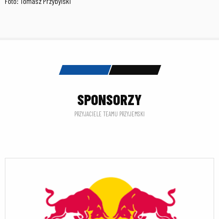
Foto: Tomasz Przybylski
SPONSORZY
PRZYJACIELE TEAMU PRZYJEMSKI