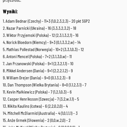
Wyniki:
1. Adam Bednar (Czechy) – 11+3 (1,0,2,3,2,3) – 20 pkt SGP2
2. Nazar Parnicki (Ukraina) – 16 (3,3,3,2,3,2) – 18
3. Wiktor Przyjemski (Polska) – 12 (2,3,1,3,2,1) – 16
4. Norick Bloedorn (Niemcy) – 9+3 (0,1,3,3,2,w) – 14
5. Mathias Pollestad (Norwegia) – 10+2 (3,3,1,0,3) – 12
6. Antoni Mencel (Polska) – 7+2 (3,1,3,0,w) – 11
7. Jan Przanowski (Polska) – 9+1 (2,3,2,1,1) – 10
8. Mikkel Andersen (Dania) – 9+1 (2,2,2,1,2) – 9
9. William Drejer (Dania) – 9+0 (0,1,3,2,3) – 8
10. Dan Thompson (Wielka Brytania) – 8+0 (1,1,2,3,1) – 7
11. Kevin Małkiewicz (Polska) – 7 (1,2,1,0,3) – 6
12. Casper Henriksson (Szwecja) – 7 (3,2,w,1,1) – 5
13. Nikita Kaulins (Łotwa) – 6 (2,2,0,2,0) – 4
14. Mitchell McDiarmid (Australia) – 4 (1,0,1,1,1) – 3
15. Anże Grmek (Słowenia) – 2 (0,0,w,2,0) – 2