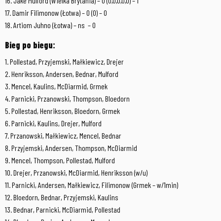
16. Jake Mulford (Wielka Brytania) – 0 (0,0,0,0,0) – 1
17. Damir Filimonow (Łotwa) – 0 (0) – 0
18. Artiom Juhno (Łotwa) – ns – 0
Bieg po biegu:
1. Pollestad, Przyjemski, Małkiewicz, Drejer
2. Henriksson, Andersen, Bednar, Mulford
3. Mencel, Kaulins, McDiarmid, Grmek
4. Parnicki, Przanowski, Thompson, Bloedorn
5. Pollestad, Henriksson, Bloedorn, Grmek
6. Parnicki, Kaulins, Drejer, Mulford
7. Przanowski, Małkiewicz, Mencel, Bednar
8. Przyjemski, Andersen, Thompson, McDiarmid
9. Mencel, Thompson, Pollestad, Mulford
10. Drejer, Przanowski, McDiarmid, Henriksson (w/u)
11. Parnicki, Andersen, Małkiewicz, Filimonow (Grmek – w/1min)
12. Bloedorn, Bednar, Przyjemski, Kaulins
13. Bednar, Parnicki, McDiarmid, Pollestad