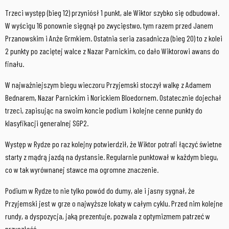
Trzeci występ (bieg 12) przyniósł 1 punkt, ale Wiktor szybko się odbudował.
W wyścigu 16 ponownie sięgnął po zwycięstwo, tym razem przed Janem
Przanowskim i Anże Grmkiem. Ostatnia seria zasadnicza (bieg 20) to z kolei
2 punkty po zaciętej walce z Nazar Parnickim, co dało Wiktorowi awans do
finału.
W najważniejszym biegu wieczoru Przyjemski stoczył walkę z Adamem
Bednarem, Nazar Parnickim i Norickiem Bloedornem. Ostatecznie dojechał
trzeci, zapisując na swoim koncie podium i kolejne cenne punkty do
klasyfikacji generalnej SGP2.
Występ w Rydze po raz kolejny potwierdził, że Wiktor potrafi łączyć świetne
starty z mądrą jazdą na dystansie. Regularnie punktował w każdym biegu,
co w tak wyrównanej stawce ma ogromne znaczenie.
Podium w Rydze to nie tylko powód do dumy, ale i jasny sygnał, że
Przyjemski jest w grze o najwyższe lokaty w całym cyklu. Przed nim kolejne
rundy, a dyspozycja, jaką prezentuje, pozwala z optymizmem patrzeć w
przyszłość.