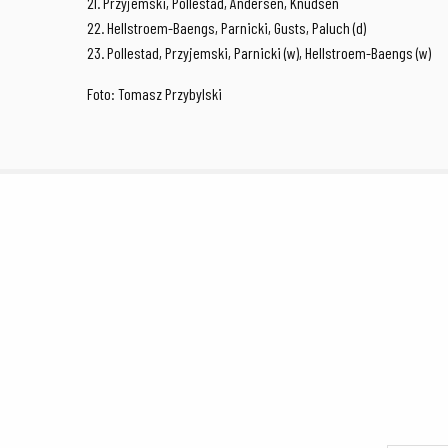
21. Przyjemski, Pollestad, Andersen, Knudsen
22. Hellstroem-Baengs, Parnicki, Gusts, Paluch (d)
23. Pollestad, Przyjemski, Parnicki (w), Hellstroem-Baengs (w)
Foto: Tomasz Przybylski