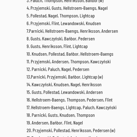
3. Paluch, Thompson, Henriksson, Bańbor (w)
4. Przyjemski, Gusts, Hellstroem-Baengs, Nagel
5. Pollestad, Nagel, Thompson, Lightcap
6. Przyjemski, Flint, Lewandowski, Knudsen
7.Parnicki, Hellstroem-Baengs, Henriksson, Andersen
8. Gusts, Kawczyński, Bańbor, Pedersen
9. Gusts, Henriksson, Flint, Lightcap
10. Knudsen, Pollestad, Bańbor, Hellstroem-Baengs
11. Przyjemski, Andersen, Thompson, Kawczyński
12. Parnicki, Paluch, Nagel, Pedersen
13.Parnicki, Przyjemski, Bańbor, Lightcap (w)
14. Kawczyński, Knudsen, Nagel, Henriksson
15. Gusts, Pollestad, Lewandowski, Andersen
16. Hellstroem-Baengs, Thompson, Pedersen, Flint
17. Hellstroem-Baengs, Lightcap, Paluch, Kawczyński
18. Parnicki, Gusts, Knudsen, Thompson
19. Andersen, Bańbor, Flint, Nagel
20. Przyjemski, Pollestad, Henriksson, Pedersen (w)