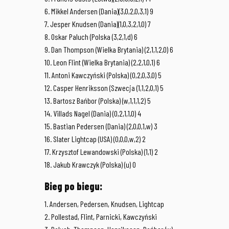
6. Mikkel Andersen (Dania)(3,0,2,0,3,1) 9
7. Jesper Knudsen (Dania)(1,0,3,2,1,0) 7
8. Oskar Paluch (Polska (3,2,1,d) 6
9. Dan Thompson (Wielka Brytania) (2,1,1,2,0) 6
10. Leon Flint (Wielka Brytania) (2,2,1,0,1) 6
11. Antoni Kawczyński (Polska) (0,2,0,3,0) 5
12. Casper Henriksson (Szwecja (1,1,2,0,1) 5
13. Bartosz Bańbor (Polska) (w,1,1,1,2) 5
14. Villads Nagel (Dania) (0,2,1,1,0) 4
15. Bastian Pedersen (Dania) (2,0,0,1,w) 3
16. Slater Lightcap (USA) (0,0,0,w,2) 2
17. Krzysztof Lewandowski (Polska) (1,1) 2
18. Jakub Krawczyk (Polska) (u) 0
Bieg po biegu:
1. Andersen, Pedersen, Knudsen, Lightcap
2. Pollestad, Flint, Parnicki, Kawczyński