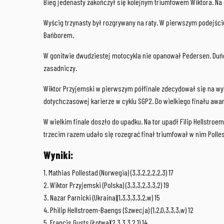
Bieg jedenasty zakończył się kolejnym triumfowem Wiktora. Na
Wyścig trzynasty był rozgrywany na raty. W pierwszym podejściu
Bańborem.
W gonitwie dwudziestej motocykla nie opanował Pedersen. Duńc
zasadniczy.
Wiktor Przyjemski w pierwszym półfinale zdecydował się na wy
dotychczasowej karierze w cyklu SGP2. Do wielkiego finału awan
W wielkim finale doszło do upadku. Na tor upadł Filip Hellstr
trzecim razem udało się rozegrać finał triumfował w nim Polle
Wyniki:
1. Mathias Pollestad (Norwegia) (3,3,2,2,2,2,3) 17
2. Wiktor Przyjemski (Polska) (3,3,3,2,3,3,2) 19
3. Nazar Parnicki (Ukraina)(1,3,3,3,3,2,w) 15
4. Philip Hellstroem-Baengs (Szwecja) (1,2,0,3,3,3,w) 12
5. Francis Gusts (Łotwa)(2,3,3,3,2,1) 14