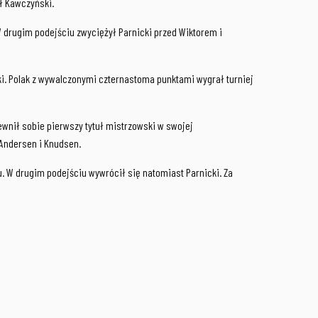
ł Kawczyński.
 W drugim podejściu zwyciężył Parnicki przed Wiktorem i
ki. Polak z wywalczonymi czternastoma punktami wygrał turniej
wnił sobie pierwszy tytuł mistrzowski w swojej
 Andersen i Knudsen.
u. W drugim podejściu wywrócił się natomiast Parnicki. Za