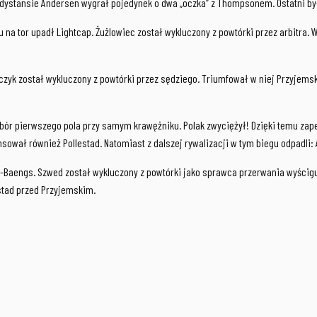
 dystansie Andersen wygrał pojedynek o dwa „oczka” z Thompsonem. Ostatni by
 na tor upadł Lightcap. Żużlowiec został wykluczony z powtórki przez arbitra.
zyk został wykluczony z powtórki przez sędziego. Triumfował w niej Przyjems
bór pierwszego pola przy samym krawężniku. Polak zwyciężył! Dzięki temu zape
sował również Pollestad. Natomiast z dalszej rywalizacji w tym biegu odpadli:
oem-Baengs. Szwed został wykluczony z powtórki jako sprawca przerwania wyścig
stad przed Przyjemskim.