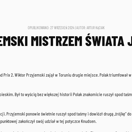
OPUBLIKOWANO: 27 WRZESIEŃ 2024 | AUTOR: ARTUR KĄCIAK
EMSKI MISTRZEM ŚWIATA 
Prix 2. Wiktor Przyjemski zajął w Toruniu drugie miejsce. Polak triumfował w 
ieskim. Był to wyścig bez większej historii Polak znakomicie ruszył spod taśm
cji. Przyjemski ponowie świetnie ruszył spod taśmy i dowiózł drugą „trójkę” d
y punktowej zakończył swój udział w tej potyczce Knudsen.