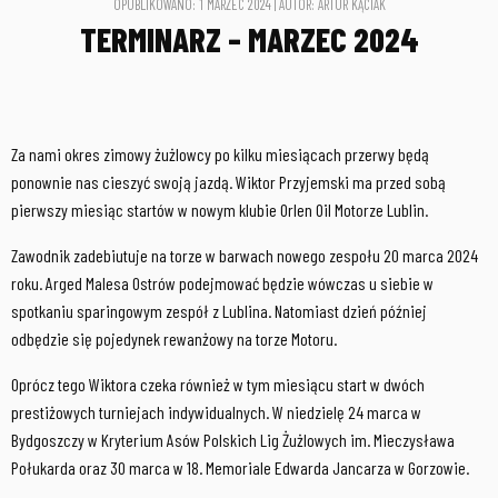
OPUBLIKOWANO: 1 MARZEC 2024 | AUTOR: ARTUR KĄCIAK
TERMINARZ – MARZEC 2024
Za nami okres zimowy żużlowcy po kilku miesiącach przerwy będą
ponownie nas cieszyć swoją jazdą. Wiktor Przyjemski ma przed sobą
pierwszy miesiąc startów w nowym klubie Orlen Oil Motorze Lublin.
Zawodnik zadebiutuje na torze w barwach nowego zespołu 20 marca 2024
roku. Arged Malesa Ostrów podejmować będzie wówczas u siebie w
spotkaniu sparingowym zespół z Lublina. Natomiast dzień później
odbędzie się pojedynek rewanżowy na torze Motoru.
Oprócz tego Wiktora czeka również w tym miesiącu start w dwóch
prestiżowych turniejach indywidualnych. W niedzielę 24 marca w
Bydgoszczy w Kryterium Asów Polskich Lig Żużlowych im. Mieczysława
Połukarda oraz 30 marca w 18. Memoriale Edwarda Jancarza w Gorzowie.