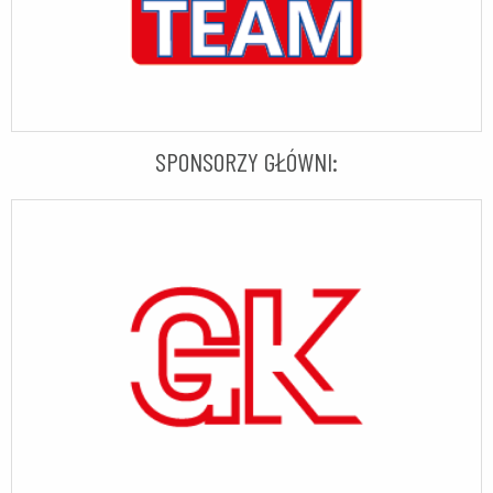
SPONSORZY GŁÓWNI: