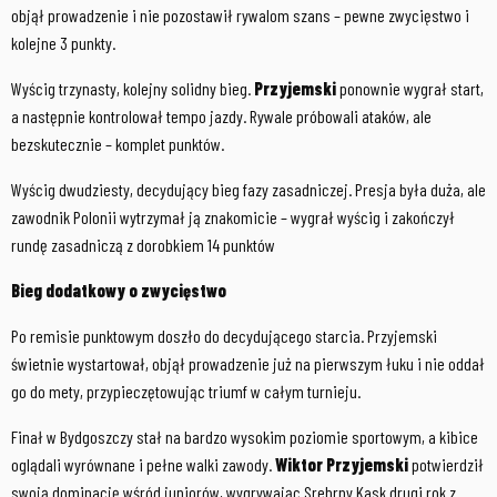
objął prowadzenie i nie pozostawił rywalom szans – pewne zwycięstwo i
kolejne 3 punkty.
Wyścig trzynasty, kolejny solidny bieg.
Przyjemski
ponownie wygrał start,
a następnie kontrolował tempo jazdy. Rywale próbowali ataków, ale
bezskutecznie – komplet punktów.
Wyścig dwudziesty, decydujący bieg fazy zasadniczej. Presja była duża, ale
zawodnik Polonii wytrzymał ją znakomicie – wygrał wyścig i zakończył
rundę zasadniczą z dorobkiem 14 punktów
Bieg dodatkowy o zwycięstwo
Po remisie punktowym doszło do decydującego starcia. Przyjemski
świetnie wystartował, objął prowadzenie już na pierwszym łuku i nie oddał
go do mety, przypieczętowując triumf w całym turnieju.
Finał w Bydgoszczy stał na bardzo wysokim poziomie sportowym, a kibice
oglądali wyrównane i pełne walki zawody.
Wiktor Przyjemski
potwierdził
swoją dominację wśród juniorów, wygrywając Srebrny Kask drugi rok z