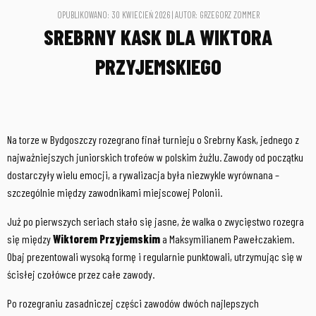
OPUBLIKOWANO: 30 KWIECIEŃ 2026 | AUTOR: GRZEGORZ ZOMMER
SREBRNY KASK DLA WIKTORA
PRZYJEMSKIEGO
Na torze w Bydgoszczy rozegrano finał turnieju o Srebrny Kask, jednego z
najważniejszych juniorskich trofeów w polskim żużlu. Zawody od początku
dostarczyły wielu emocji, a rywalizacja była niezwykle wyrównana –
szczególnie między zawodnikami miejscowej Polonii.
Już po pierwszych seriach stało się jasne, że walka o zwycięstwo rozegra
się między
Wiktorem Przyjemskim
a Maksymilianem Pawełczakiem.
Obaj prezentowali wysoką formę i regularnie punktowali, utrzymując się w
ścisłej czołówce przez całe zawody.
Po rozegraniu zasadniczej części zawodów dwóch najlepszych