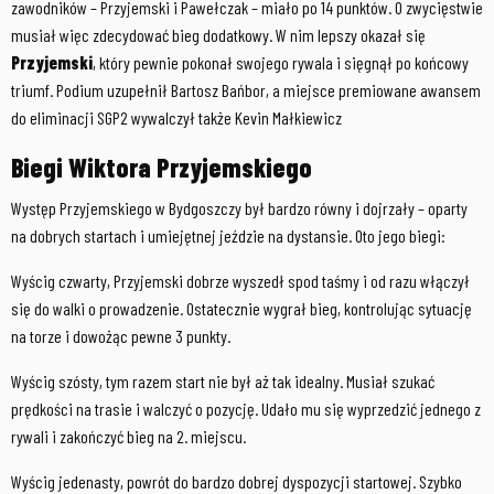
zawodników – Przyjemski i Pawełczak – miało po 14 punktów. O zwycięstwie
musiał więc zdecydować bieg dodatkowy. W nim lepszy okazał się
Przyjemski
, który pewnie pokonał swojego rywala i sięgnął po końcowy
triumf. Podium uzupełnił Bartosz Bańbor, a miejsce premiowane awansem
do eliminacji SGP2 wywalczył także Kevin Małkiewicz
Biegi Wiktora Przyjemskiego
Występ Przyjemskiego w Bydgoszczy był bardzo równy i dojrzały – oparty
na dobrych startach i umiejętnej jeździe na dystansie. Oto jego biegi:
Wyścig czwarty, Przyjemski dobrze wyszedł spod taśmy i od razu włączył
się do walki o prowadzenie. Ostatecznie wygrał bieg, kontrolując sytuację
na torze i dowożąc pewne 3 punkty.
Wyścig szósty, tym razem start nie był aż tak idealny. Musiał szukać
prędkości na trasie i walczyć o pozycję. Udało mu się wyprzedzić jednego z
rywali i zakończyć bieg na 2. miejscu.
Wyścig jedenasty, powrót do bardzo dobrej dyspozycji startowej. Szybko