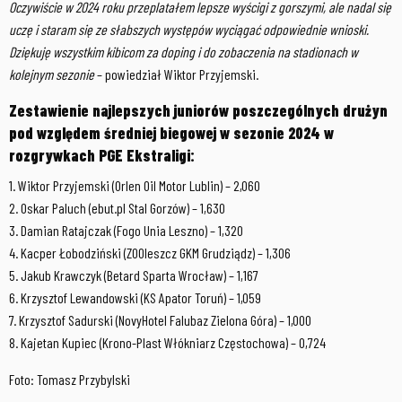
Oczywiście w 2024 roku przeplatałem lepsze wyścigi z gorszymi, ale nadal się
uczę i staram się ze słabszych występów wyciągać odpowiednie wnioski.
Dziękuję wszystkim kibicom za doping i do zobaczenia na stadionach w
kolejnym sezonie
– powiedział Wiktor Przyjemski.
Zestawienie najlepszych juniorów poszczególnych drużyn
pod względem średniej biegowej w sezonie 2024 w
rozgrywkach PGE Ekstraligi:
1. Wiktor Przyjemski (Orlen Oil Motor Lublin) – 2,060
2. Oskar Paluch (ebut.pl Stal Gorzów) – 1,630
3. Damian Ratajczak (Fogo Unia Leszno) – 1,320
4. Kacper Łobodziński (ZOOleszcz GKM Grudziądz) – 1,306
5. Jakub Krawczyk (Betard Sparta Wrocław) – 1,167
6. Krzysztof Lewandowski (KS Apator Toruń) – 1,059
7. Krzysztof Sadurski (NovyHotel Falubaz Zielona Góra) – 1,000
8. Kajetan Kupiec (Krono-Plast Włókniarz Częstochowa) – 0,724
Foto: Tomasz Przybylski