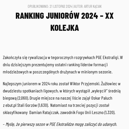
OPUBLIKOWANO: 21 LISTOPAD 2024 | AUTOR: ARTUR KĄCIAK
RANKING JUNIORÓW 2024 – XX
KOLEJKA
Zakończyła się rywalizacja w tegorocznych rozgrywkach PGE Ekstraligi. W
dniu dzisiejszym prezentujemy ostatni ranking liderów formacji
młodzieżowych w poszczególnych drużynach w minionym sezonie.
Najlepszym juniorem w 2024 roku został Wiktor Przyjemski. Żużlowiec w
dwudziestu spotkaniach ligowych, w których wystąpił „wykręcił” średnią
biegową (2,060). Drugie miejsce na naszej liście zajął Oskar Paluch
z ebut.pl Stali Gorzów (1,630). Natomiast na trzeciej pozycji został
sklasyfikowany Damian Ratajczak, zawodnik Fogo Unii Leszno (1,320).
–
Myślę, że pierwszy sezon w PGE Ekstralidze mogę zaliczyć do udanych.