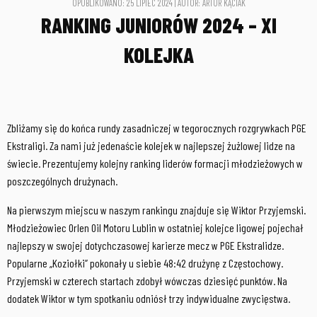
OPUBLIKOWANO: 25 LIPIEC 2024 | AUTOR: ARTUR KĄCIAK
RANKING JUNIORÓW 2024 – XI
KOLEJKA
Zbliżamy się do końca rundy zasadniczej w tegorocznych rozgrywkach PGE
Ekstraligi. Za nami już jedenaście kolejek w najlepszej żużlowej lidze na
świecie. Prezentujemy kolejny ranking liderów formacji młodzieżowych w
poszczególnych drużynach.
Na pierwszym miejscu w naszym rankingu znajduje się Wiktor Przyjemski.
Młodzieżowiec Orlen Oil Motoru Lublin w ostatniej kolejce ligowej pojechał
najlepszy w swojej dotychczasowej karierze mecz w PGE Ekstralidze.
Popularne „Koziołki” pokonały u siebie 48:42 drużynę z Częstochowy.
Przyjemski w czterech startach zdobył wówczas dziesięć punktów. Na
dodatek Wiktor w tym spotkaniu odniósł trzy indywidualne zwycięstwa.