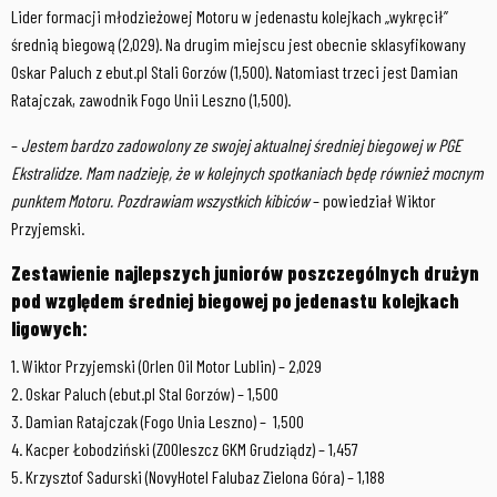
Lider formacji młodzieżowej Motoru w jedenastu kolejkach „wykręcił”
średnią biegową (2,029). Na drugim miejscu jest obecnie sklasyfikowany
Oskar Paluch z ebut.pl Stali Gorzów (1,500). Natomiast trzeci jest Damian
Ratajczak, zawodnik Fogo Unii Leszno (1,500).
–
Jestem bardzo zadowolony ze swojej aktualnej średniej biegowej w PGE
Ekstralidze. Mam nadzieję, że w kolejnych spotkaniach będę również mocnym
punktem Motoru. Pozdrawiam wszystkich kibiców
– powiedział Wiktor
Przyjemski.
Zestawienie najlepszych juniorów poszczególnych drużyn
pod względem średniej biegowej po jedenastu kolejkach
ligowych:
1. Wiktor Przyjemski (Orlen Oil Motor Lublin) – 2,029
2. Oskar Paluch (ebut.pl Stal Gorzów) – 1,500
3. Damian Ratajczak (Fogo Unia Leszno) – 1,500
4. Kacper Łobodziński (ZOOleszcz GKM Grudziądz) – 1,457
5. Krzysztof Sadurski (NovyHotel Falubaz Zielona Góra) – 1,188