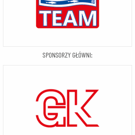
SPONSORZY GŁÓWNI: