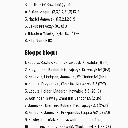
3. Bartłomiej Kowalski (t,0) 0
4. Artiom Łaguta (3,3,0,2,2*,3) 13+1
5. Maciej Janowski (1,3,2,1,2,0) 9
6. Jakub Krawczyk (0,0,0) 0
7. Nikodem Mikołajczyk (1,0,0,1*) 2+1
8. Filip Seniuk NS
Bieg po biegu:
1. Kubera, Bewley, Holder, Krawczyk, Kowalski (t) (4:2)
2. Przyjemski, Bańbor, Mikołajczyk, Krawczyk 5:1 (9:3)
3. Zmarzlik, Lindgren, Janowski, Woffinden 5:1 (14:4)
4. Łaguta, Przyjemski, Cierniak, Krawczyk 3:3 (17:7)
5. Łaguta, Holder, Lindgren, Kowalski 3:3 (20:10)
6. Woffinden, Bewley, Zmarzlik, Bańbor 1:5 (21:15)
7. Janowski, Cierniak, Kubera, Mikołajczyk 3:3 (24:18)
8. Zmarzlik, Janowski, Przyjemski, Łaguta 4:2 (28:20)
9. Bewley, Cierniak, Kubera, Woffinden 3:3 (31:23)
10. Lindgren, Holder, Janowski, Mikołajczyk 5:1 (36:24)