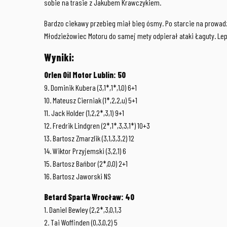
sobie na trasie z Jakubem Krawczykiem.
Bardzo ciekawy przebieg miał bieg ósmy. Po starcie na prowadz
Młodzieżowiec Motoru do samej mety odpierał ataki Łaguty. Lep
Wyniki:
Orlen Oil Motor Lublin: 50
9. Dominik Kubera (3,1*,1*,1,0) 6+1
10. Mateusz Cierniak (1*,2,2,u) 5+1
11. Jack Holder (1,2,2*,3,1) 9+1
12. Fredrik Lindgren (2*,1*,3,3,1*) 10+3
13. Bartosz Zmarzlik (3,1,3,3,2) 12
14. Wiktor Przyjemski (3,2,1) 6
15. Bartosz Bańbor (2*,0,0) 2+1
16. Bartosz Jaworski NS
Betard Sparta Wrocław: 40
1. Daniel Bewley (2,2*,3,0,1,3
2. Tai Woffinden (0,3,0,2) 5