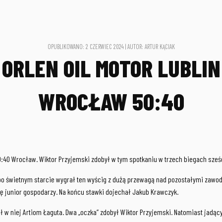
OPUBLIKOWANO: 2 CZERWIEC 2024 | AUTOR: ARTUR KĄCIAK
 ORLEN OIL MOTOR LUBLIN
WROCŁAW 50:40
 50:40 Wrocław. Wiktor Przyjemski zdobył w tym spotkaniu w trzech biegach sze
 po świetnym starcie wygrał ten wyścig z dużą przewagą nad pozostałymi zawod
ię junior gospodarzy. Na końcu stawki dojechał Jakub Krawczyk.
w niej Artiom Łaguta. Dwa „oczka” zdobył Wiktor Przyjemski. Natomiast jadący