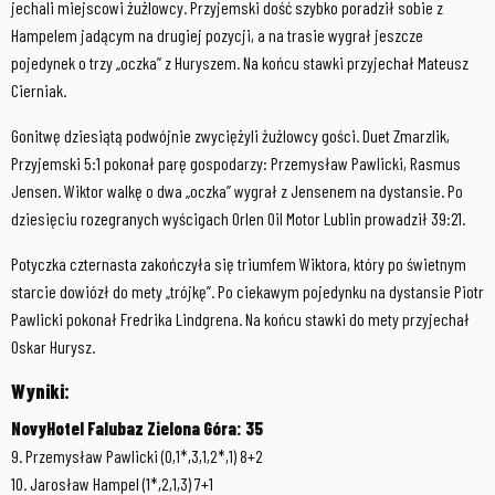
jechali miejscowi żużlowcy. Przyjemski dość szybko poradził sobie z
Hampelem jadącym na drugiej pozycji, a na trasie wygrał jeszcze
pojedynek o trzy „oczka” z Huryszem. Na końcu stawki przyjechał Mateusz
Cierniak.
Gonitwę dziesiątą podwójnie zwyciężyli żużlowcy gości. Duet Zmarzlik,
Przyjemski 5:1 pokonał parę gospodarzy: Przemysław Pawlicki, Rasmus
Jensen. Wiktor walkę o dwa „oczka” wygrał z Jensenem na dystansie. Po
dziesięciu rozegranych wyścigach Orlen Oil Motor Lublin prowadził 39:21.
Potyczka czternasta zakończyła się triumfem Wiktora, który po świetnym
starcie dowiózł do mety „trójkę”. Po ciekawym pojedynku na dystansie Piotr
Pawlicki pokonał Fredrika Lindgrena. Na końcu stawki do mety przyjechał
Oskar Hurysz.
Wyniki:
NovyHotel Falubaz Zielona Góra: 35
9. Przemysław Pawlicki (0,1*,3,1,2*,1) 8+2
10. Jarosław Hampel (1*,2,1,3) 7+1