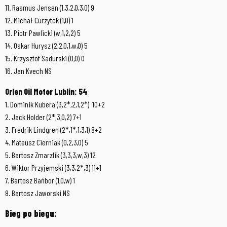
11. Rasmus Jensen (1,3,2,0,3,0) 9
12. Michał Curzytek (1,0) 1
13. Piotr Pawlicki (w,1,2,2) 5
14. Oskar Hurysz (2,2,0,1,w,0) 5
15. Krzysztof Sadurski (0,0) 0
16. Jan Kvech NS
Orlen Oil Motor Lublin: 54
1. Dominik Kubera (3,2*,2,1,2*) 10+2
2. Jack Holder (2*,3,0,2) 7+1
3. Fredrik Lindgren (2*,1*,1,3,1) 8+2
4. Mateusz Cierniak (0,2,3,0) 5
5. Bartosz Zmarzlik (3,3,3,w,3) 12
6. Wiktor Przyjemski (3,3,2*,3) 11+1
7. Bartosz Bańbor (1,0,w) 1
8. Bartosz Jaworski NS
Bieg po biegu: