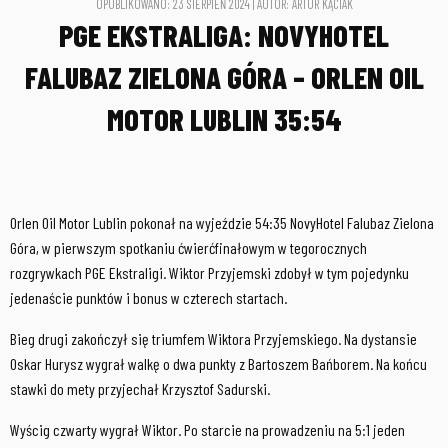
OPUBLIKOWANO: 23 SIERPIEŃ 2024 | AUTOR: ARTUR KĄCIAK
PGE EKSTRALIGA: NOVYHOTEL
FALUBAZ ZIELONA GÓRA – ORLEN OIL
MOTOR LUBLIN 35:54
Orlen Oil Motor Lublin pokonał na wyjeździe 54:35 NovyHotel Falubaz Zielona
Góra, w pierwszym spotkaniu ćwierćfinałowym w tegorocznych
rozgrywkach PGE Ekstraligi. Wiktor Przyjemski zdobył w tym pojedynku
jedenaście punktów i bonus w czterech startach.
Bieg drugi zakończył się triumfem Wiktora Przyjemskiego. Na dystansie
Oskar Hurysz wygrał walkę o dwa punkty z Bartoszem Bańborem. Na końcu
stawki do mety przyjechał Krzysztof Sadurski.
Wyścig czwarty wygrał Wiktor. Po starcie na prowadzeniu na 5:1 jeden