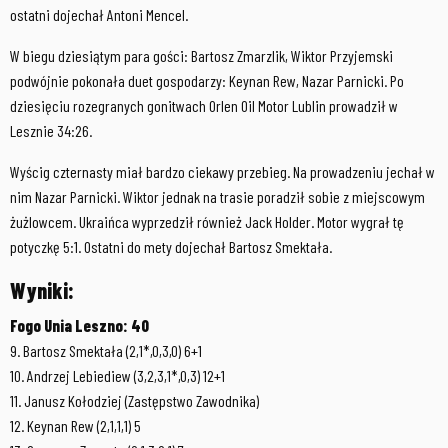
ostatni dojechał Antoni Mencel.
W biegu dziesiątym para gości: Bartosz Zmarzlik, Wiktor Przyjemski
podwójnie pokonała duet gospodarzy: Keynan Rew, Nazar Parnicki. Po
dziesięciu rozegranych gonitwach Orlen Oil Motor Lublin prowadził w
Lesznie 34:26.
Wyścig czternasty miał bardzo ciekawy przebieg. Na prowadzeniu jechał w
nim Nazar Parnicki. Wiktor jednak na trasie poradził sobie z miejscowym
żużlowcem. Ukraińca wyprzedził również Jack Holder. Motor wygrał tę
potyczkę 5:1. Ostatni do mety dojechał Bartosz Smektała.
Wyniki:
Fogo Unia Leszno: 40
9. Bartosz Smektała (2,1*,0,3,0) 6+1
10. Andrzej Lebiediew (3,2,3,1*,0,3) 12+1
11. Janusz Kołodziej (Zastępstwo Zawodnika)
12. Keynan Rew (2,1,1,1) 5