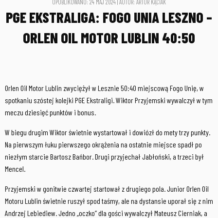
OPUBLIKOWANO: 24 MAJ 2024 | AUTOR: ARTUR KĄCIAK
PGE EKSTRALIGA: FOGO UNIA LESZNO –
ORLEN OIL MOTOR LUBLIN 40:50
Orlen Oil Motor Lublin zwyciężył w Lesznie 50:40 miejscową Fogo Unię, w
spotkaniu szóstej kolejki PGE Ekstraligi. Wiktor Przyjemski wywalczył w tym
meczu dziesięć punktów i bonus.
W biegu drugim Wiktor świetnie wystartował i dowiózł do mety trzy punkty.
Na pierwszym łuku pierwszego okrążenia na ostatnie miejsce spadł po
niezłym starcie Bartosz Bańbor. Drugi przyjechał Jabłoński, a trzeci był
Mencel.
Przyjemski w gonitwie czwartej startował z drugiego pola. Junior Orlen Oil
Motoru Lublin świetnie ruszył spod taśmy, ale na dystansie uporał się z nim
Andrzej Lebiediew. Jedno „oczko” dla gości wywalczył Mateusz Cierniak, a