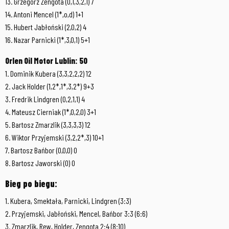
13. Grzegorz Zengota (0,1,3,2,1) 7
14. Antoni Mencel (1*,o,d) 1+1
15. Hubert Jabłoński (2,0,2) 4
16. Nazar Parnicki (1*,3,0,1) 5+1
Orlen Oil Motor Lublin: 50
1. Dominik Kubera (3,3,2,2,2) 12
2. Jack Holder (1,2*,1*,3,2*) 9+3
3. Fredrik Lindgren (0,2,1,1) 4
4. Mateusz Cierniak (1*,0,2,0) 3+1
5. Bartosz Zmarzlik (3,3,3,3) 12
6. Wiktor Przyjemski (3,2,2*,3) 10+1
7. Bartosz Bańbor (0,0,0) 0
8. Bartosz Jaworski (0) 0
Bieg po biegu:
1. Kubera, Smektała, Parnicki, Lindgren (3:3)
2. Przyjemski, Jabłoński, Mencel, Bańbor 3:3 (6:6)
3. Zmarzlik, Rew, Holder, Zengota 2:4 (8:10)