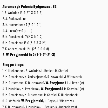
Abramczyk Polonia Bydgoszcz: 52
1. S. Woźniak 14+1 (2*-3-3-3-3)
2. A. Putkowski ns
3. K. Huckenbeck 7 (3-0-1-2-1)
4. A. Loktajew 0 (u-,-,-)
5. K. Buczkowski 7 (2-3-0-0-2)
6. M. Pawelczak 13+1 (3-2-3-3-2*)
7. K. Andrzejewski 2+1 (2*-0-0-0-d)
8. W. Przyjemski 9+2 (1-1-2*-2*-3)
Bieg po biegu:
1. K. Huckenbeck, S. Woźniak, L. Becker, R. Chmiel
2. M. Pawelczak, K. Andrzejewski, R. Kowalski, J. Wieszczak
3. M. Birkemose, K. Buczkowski,
W. Przyjemski
, J. Doyle (w)
4. T. Musielak, M. Pawelczak,
W. Przyjemski
, R. Kowalski (w)
5. M. Pawelczak, M. Birkemose, R. Chmiel, K. Huckenbeck
6. S. Woźniak,
W. Przyjemski
, J. Doyle, J. Wieszczak
7. K. Buczkowski, T. Musielak, L. Becker, K. Andrzejewski