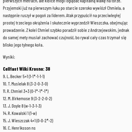
pierwszych metrach, ale kibice mogli oglądać kapitalną walkę na torze.
Przyjemski już na pierwszym łuku po starcie szeroko wywiózł Chmiela, a
następnie ruszył w pogoń za liderem. Atak przypuścił na przeciwległej
prostej trzeciego okrążenia i skutecznie wyprzedził Wieszczka, obejmując
prowadzenie. Z kolei Chmiel szybko poradził sobie z Andrzejewskim, jednak
do samej mety musiał zachować czujność, bo rywal cały czas trzymał się
blisko jego tylnego koła.
Wyniki:
Cellfast Wilki Krosno: 38
9. L. Becker 5+1 (1-1*-1-1-1)
10. T. Musielak 8 (3-2-0-3-0)
11. R. Chmiel 3+3 (0-1*-1*-1*)
12. M. Birkemose 9 (3-2-2-0-2)
13. J. Doyle 8 (w-1-3-1-3)
14. R. Kowalski 1 (1-w)
15. J. Wieszczak 4+1 (0-0-2*-2)
16. C. Henriksson ns