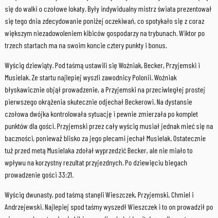
się do walki o czołowe lokaty. Były indywidualny mistrz świata prezentował
się tego dnia zdecydowanie poniżej oczekiwań, co spotykało się z coraz
większym niezadowoleniem kibiców gospodarzy na trybunach. Wiktor po
trzech startach ma na swoim koncie cztery punkty i bonus.
Wyścig dziewiąty. Pod taśmą ustawili się Woźniak, Becker, Przyjemski i
Musielak. Ze startu najlepiej wyszli zawodnicy Polonii. Woźniak
błyskawicznie objął prowadzenie, a Przyjemski na przeciwległej prostej
pierwszego okrążenia skutecznie odjechał Beckerowi. Na dystansie
czołowa dwójka kontrolowała sytuację i pewnie zmierzała po komplet
punktów dla gości. Przyjemski przez cały wyścig musiał jednak mieć się na
baczności, ponieważ blisko za jego plecami jechał Musielak. Ostatecznie
tuż przed metą Musielaka zdołał wyprzedzić Becker, ale nie miało to
wpływu na korzystny rezultat przyjezdnych. Po dziewięciu biegach
prowadzenie gości 33:21.
Wyścig dwunasty, pod taśmą stanęli Wieszczek, Przyjemski, Chmiel i
Andrzejewski. Najlepiej spod taśmy wyszedł Wieszczek i to on prowadził po