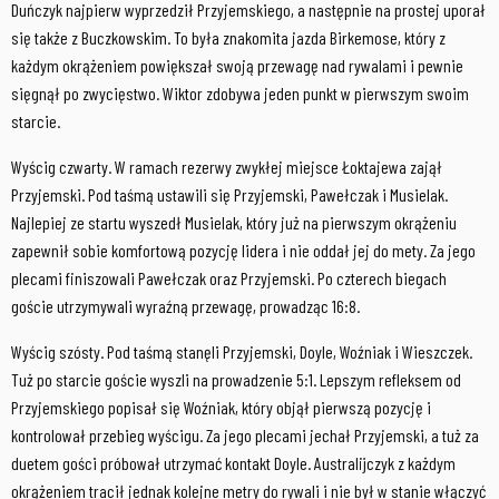
Duńczyk najpierw wyprzedził Przyjemskiego, a następnie na prostej uporał
się także z Buczkowskim. To była znakomita jazda Birkemose, który z
każdym okrążeniem powiększał swoją przewagę nad rywalami i pewnie
sięgnął po zwycięstwo. Wiktor zdobywa jeden punkt w pierwszym swoim
starcie.
Wyścig czwarty. W ramach rezerwy zwykłej miejsce Łoktajewa zajął
Przyjemski. Pod taśmą ustawili się Przyjemski, Pawełczak i Musielak.
Najlepiej ze startu wyszedł Musielak, który już na pierwszym okrążeniu
zapewnił sobie komfortową pozycję lidera i nie oddał jej do mety. Za jego
plecami finiszowali Pawełczak oraz Przyjemski. Po czterech biegach
goście utrzymywali wyraźną przewagę, prowadząc 16:8.
Wyścig szósty. Pod taśmą stanęli Przyjemski, Doyle, Woźniak i Wieszczek.
Tuż po starcie goście wyszli na prowadzenie 5:1. Lepszym refleksem od
Przyjemskiego popisał się Woźniak, który objął pierwszą pozycję i
kontrolował przebieg wyścigu. Za jego plecami jechał Przyjemski, a tuż za
duetem gości próbował utrzymać kontakt Doyle. Australijczyk z każdym
okrążeniem tracił jednak kolejne metry do rywali i nie był w stanie włączyć