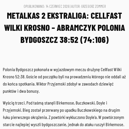
OPUBLIKOWANO: 14 CZERWIEC 2026 | AUTOR: GRZEGORZ ZOMMER
METALKAS 2 EKSTRALIGA: CELLFAST
WILKI KROSNO – ABRAMCZYK POLONIA
BYDGOSZCZ 38:52 (74:106)
Polonia Bydgoszcz pokonała w wyjazdowym meczu drużynę Cellfast Wilki
Krosno 52:38. Goście od początku byli na prowadzeniu którego nie oddali aż
do końca spotkania. Wiktor Przyjemski zdobył w zawodach dziewięć
punktów i dwa bonusy.
Wyścig trzeci. Pod taśmą stanęli Birkemose, Buczkowski, Doyle i
Przyjemski. Bieg został przerwany po upadku Buczkowskiego na drugim
łuku pierwszego okrążenia. Z powtórki wykluczono Doyle’a. W powtórzonym
starcie najlepiej wyszli bydgoszczanie, jednak do ataku ruszył Birkemose.