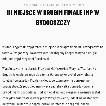
OPUBLIKOWANO: 4 LIPIEC 2026 | AUTOR: GRZEGORZ ZOMMER
III MIEJSCE W DRUGIM FINALE IMP W
BYDGOSZCZY
Wiktor Przyjemski zajął trzecie miejsce w drugim finale IMP rozegranym na
torze w Bydgoszczy. Zawody wygrał bezbłędny Kacper Woryna a drugie
miejsce zajął Krzysztof Buczkowski.
Wyścig czwarty na starcie Przyjemski, Miśkowiak, Woryna, Woźniak. Na
drugim łuku pierwszego okrążenia Woryna wykorzystał wewnętrzną
ścieżkę i wyprzedził Przyjemskiego, po czym pewnie pomknął po
zwycięstwo. Za jego plecami trwała zacięta walka pomiędzy dwoma
zawodnikami gospodarzy. Pod koniec drugiego okrążenia Woźniak został
zdecydowanie zaatakowany przez Przyjemskiego, jednak na następnym
okrążeniu skutecznie odpowiedział. Ostatecznie górą był jednak