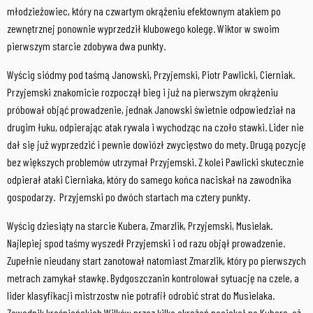
młodzieżowiec, który na czwartym okrążeniu efektownym atakiem po
zewnętrznej ponownie wyprzedził klubowego kolegę. Wiktor w swoim
pierwszym starcie zdobywa dwa punkty.
Wyścig siódmy pod taśmą Janowski, Przyjemski, Piotr Pawlicki, Cierniak.
Przyjemski znakomicie rozpoczął bieg i już na pierwszym okrążeniu
próbował objąć prowadzenie, jednak Janowski świetnie odpowiedział na
drugim łuku, odpierając atak rywala i wychodząc na czoło stawki. Lider nie
dał się już wyprzedzić i pewnie dowiózł zwycięstwo do mety. Drugą pozycję
bez większych problemów utrzymał Przyjemski. Z kolei Pawlicki skutecznie
odpierał ataki Cierniaka, który do samego końca naciskał na zawodnika
gospodarzy. Przyjemski po dwóch startach ma cztery punkty.
Wyścig dziesiąty na starcie Kubera, Zmarzlik, Przyjemski, Musielak.
Najlepiej spod taśmy wyszedł Przyjemski i od razu objął prowadzenie.
Zupełnie nieudany start zanotował natomiast Zmarzlik, który po pierwszych
metrach zamykał stawkę. Bydgoszczanin kontrolował sytuację na czele, a
lider klasyfikacji mistrzostw nie potrafił odrobić strat do Musielaka.
Zawodnik krośnieńskich Wilków przez kilka okrążeń naciskał na Kuberę, aż