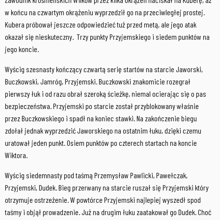
w końcu na czwartym okrążeniu wyprzedził go na przeciwległej prostej.
Kubera próbował jeszcze odpowiedzieć tuż przed metą, ale jego atak
okazał się nieskuteczny. Trzy punkty Przyjemskiego i siedem punktów na
jego koncie.
Wyścig szesnasty kończący czwartą serię startów na starcie Jaworski,
Buczkowski, Jamróg, Przyjemski. Buczkowski znakomicie rozegrał
pierwszy łuk i od razu obrał szeroką ścieżkę, niemal ocierając się o pas
bezpieczeństwa. Przyjemski po starcie został przyblokowany właśnie
przez Buczkowskiego i spadł na koniec stawki. Na zakończenie biegu
zdołał jednak wyprzedzić Jaworskiego na ostatnim łuku, dzięki czemu
uratował jeden punkt. Osiem punktów po czterech startach na koncie
Wiktora.
Wyścig siedemnasty pod taśmą Przemysław Pawlicki, Pawełczak,
Przyjemski, Dudek. Bieg przerwany na starcie ruszał się Przyjemski który
otrzymuje ostrzeżenie. W powtórce Przyjemski najlepiej wyszedł spod
taśmy i objął prowadzenie. Już na drugim łuku zaatakował go Dudek. Choć