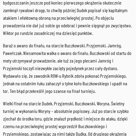
bydgoszczanin jeszcze pod koniec pierwszego okrążenia skutecznie
zamknął rywalowi drogę, to chwilę później Dudek popisał się kapitalnym
atakiem i efektowną obroną na przeciwległej prostej. Po objęciu
prowadzenia nie dał już sobie go odebrać i pewnie sięgnął po zwycięstwo.
Wiktor po rundzie zasadniczej ma dziesięć punktów.
Baraż o awans do finału, na starcie Buczkowski, Przyjemski, Jamróg,
Pawełczak. Niesamowita walka o awans do finału. Buczkowski od startu do
mety utrzymywał prowadzenie, ale tuż za jego plecami Jamróg i
Przyjemski toczyli niezwykle zacięty pojedynek przez cały dystans.
Wydawało się, że zawodnik ROW-u Rybnik zdoła pokonać Przyjemskiego,
jednak na ostatnim łuku zahaczył o tylne koło Buczkowskiego i upadł na
tor. Ten błąd przekreślił jego szanse na finał turnieju.
Wielki finał na starcie Dudek, Przyjemski, Buczkowski, Woryna. Świetny
turniej w wykonaniu Woryny – absolutnie popisowy. Już po starcie szybko
zjechał do środka toru, gdzie znalazł prędkość i miejsce do ataku, dzięki
czemu na przeciwległej prostej wyprzedził Buczkowskiego i
Przyjemskiego, zostawiając za nimi także Dudka. Od drugiego okrążenia