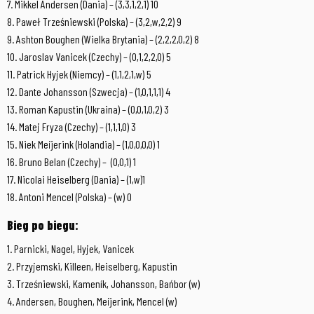
7. Mikkel Andersen (Dania) – (3,3,1,2,1) 10
8. Paweł Trześniewski (Polska) – (3,2,w,2,2) 9
9. Ashton Boughen (Wielka Brytania) – (2,2,2,0,2) 8
10. Jaroslav Vanicek (Czechy) – (0,1,2,2,0) 5
11. Patrick Hyjek (Niemcy) – (1,1,2,1,w) 5
12. Dante Johansson (Szwecja) – (1,0,1,1,1) 4
13. Roman Kapustin (Ukraina) – (0,0,1,0,2) 3
14. Matej Fryza (Czechy) – (1,1,1,0) 3
15. Niek Meijerink (Holandia) – (1,0,0,0,0) 1
16. Bruno Belan (Czechy) – (0,0,1) 1
17. Nicolai Heiselberg (Dania) – (1,w)1
18. Antoni Mencel (Polska) – (w) 0
Bieg po biegu:
1. Parnicki, Nagel, Hyjek, Vanicek
2. Przyjemski, Killeen, Heiselberg, Kapustin
3. Trześniewski, Kameník, Johansson, Bańbor (w)
4. Andersen, Boughen, Meijerink, Mencel (w)