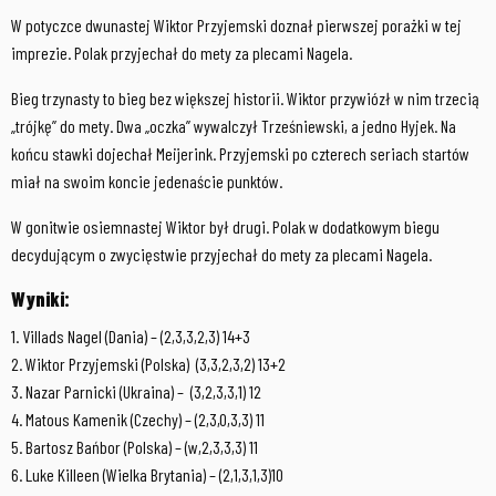
W potyczce dwunastej Wiktor Przyjemski doznał pierwszej porażki w tej
imprezie. Polak przyjechał do mety za plecami Nagela.
Bieg trzynasty to bieg bez większej historii. Wiktor przywiózł w nim trzecią
„trójkę” do mety. Dwa „oczka” wywalczył Trześniewski, a jedno Hyjek. Na
końcu stawki dojechał Meijerink. Przyjemski po czterech seriach startów
miał na swoim koncie jedenaście punktów.
W gonitwie osiemnastej Wiktor był drugi. Polak w dodatkowym biegu
decydującym o zwycięstwie przyjechał do mety za plecami Nagela.
Wyniki:
1. Villads Nagel (Dania) – (2,3,3,2,3) 14+3
2. Wiktor Przyjemski (Polska) (3,3,2,3,2) 13+2
3. Nazar Parnicki (Ukraina) – (3,2,3,3,1) 12
4. Matous Kamenik (Czechy) – (2,3,0,3,3) 11
5. Bartosz Bańbor (Polska) – (w,2,3,3,3) 11
6. Luke Killeen (Wielka Brytania) – (2,1,3,1,3)10