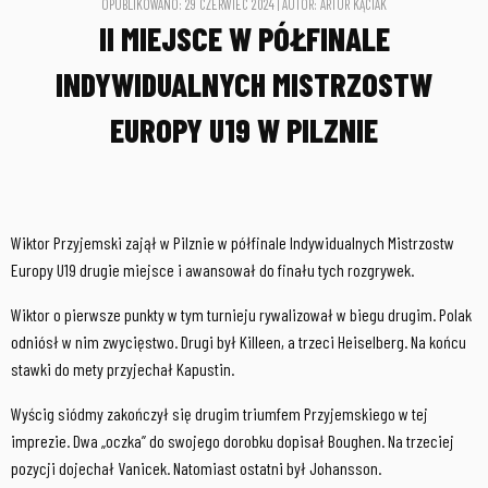
OPUBLIKOWANO: 29 CZERWIEC 2024 | AUTOR: ARTUR KĄCIAK
II MIEJSCE W PÓŁFINALE
INDYWIDUALNYCH MISTRZOSTW
EUROPY U19 W PILZNIE
Wiktor Przyjemski zajął w Pilznie w półfinale Indywidualnych Mistrzostw
Europy U19 drugie miejsce i awansował do finału tych rozgrywek.
Wiktor o pierwsze punkty w tym turnieju rywalizował w biegu drugim. Polak
odniósł w nim zwycięstwo. Drugi był Killeen, a trzeci Heiselberg. Na końcu
stawki do mety przyjechał Kapustin.
Wyścig siódmy zakończył się drugim triumfem Przyjemskiego w tej
imprezie. Dwa „oczka” do swojego dorobku dopisał Boughen. Na trzeciej
pozycji dojechał Vanicek. Natomiast ostatni był Johansson.