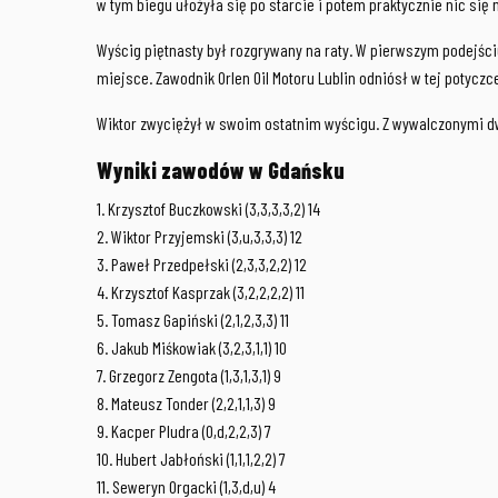
w tym biegu ułożyła się po starcie i potem praktycznie nic się 
Wyścig piętnasty był rozgrywany na raty. W pierwszym podejści
miejsce. Zawodnik Orlen Oil Motoru Lublin odniósł w tej potyczc
Wiktor zwyciężył w swoim ostatnim wyścigu. Z wywalczonymi dw
Wyniki zawodów w Gdańsku
1. Krzysztof Buczkowski (3,3,3,3,2) 14
2. Wiktor Przyjemski (3,u,3,3,3) 12
3. Paweł Przedpełski (2,3,3,2,2) 12
4. Krzysztof Kasprzak (3,2,2,2,2) 11
5. Tomasz Gapiński (2,1,2,3,3) 11
6. Jakub Miśkowiak (3,2,3,1,1) 10
7. Grzegorz Zengota (1,3,1,3,1) 9
8. Mateusz Tonder (2,2,1,1,3) 9
9. Kacper Pludra (0,d,2,2,3) 7
10. Hubert Jabłoński (1,1,1,2,2) 7
11. Seweryn Orgacki (1,3,d,u) 4