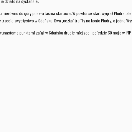
nie działo na dystansie.
u nierówno do góry poszła taśma startowa. W powtórce start wygrał Pludra, ale
e trzecie zwycięstwo w Gdańsku. Dwa „oczka” trafiły na konto Pludry, a jedno W
unastoma punktami zajął w Gdańsku drugie miejsce i pojedzie 30 maja w IMP C