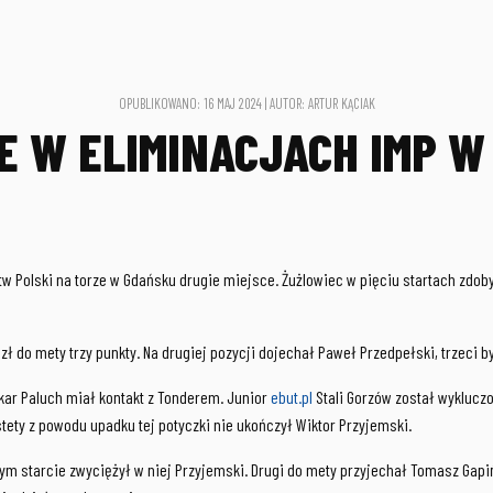
OPUBLIKOWANO: 16 MAJ 2024 | AUTOR: ARTUR KĄCIAK
CE W ELIMINACJACH IMP 
tw Polski na torze w Gdańsku drugie miejsce. Żużlowiec w pięciu startach zdob
ł do mety trzy punkty. Na drugiej pozycji dojechał Paweł Przedpełski, trzeci b
kar Paluch miał kontakt z Tonderem. Junior
ebut.pl
Stali Gorzów został wykluczo
stety z powodu upadku tej potyczki nie ukończył Wiktor Przyjemski.
łym starcie zwyciężył w niej Przyjemski. Drugi do mety przyjechał Tomasz Gapi