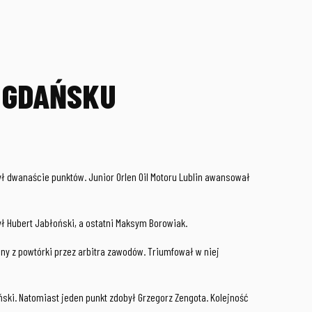
W GDAŃSKU
ył dwanaście punktów. Junior Orlen Oil Motoru Lublin awansował
ył Hubert Jabłoński, a ostatni Maksym Borowiak.
ny z powtórki przez arbitra zawodów. Triumfował w niej
ński. Natomiast jeden punkt zdobył Grzegorz Zengota. Kolejność