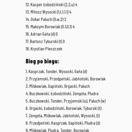
12. Kacper Łobodziński (2,2,u) 4
13. Miłosz Wysocki (1,t,1,1,1) 4
14. Oskar Paluch (0,w,2) 2
15. Maksym Borowiak (0,1,0,1) 4
16. Adrian Gała (d) 0
17. Bartosz Tyburski (t) 0
18. Krystian Pieszczek
Bieg po biegu:
1. Kasprzak, Tonder, Wysocki, Gała (d)
2. Przyjemski, Przedpełski, Jabłoński, Borowiak
3. Miśkowiak, Gapiński, Orgacki, Paluch
4. Buczkowski, Łobodziński, Zengota, Pludra
5. Buczkowski, Tonder, Przyjemski (u), Paluch (w)
6. Orgacki, Łobodziński, Borowiak, Tyburski (t)
7. Zengota, Miśkowiak, Jabłoński, Wysocki, (t)
8. Przedpełski, Kasprzak, Gapiński, Pludra (d)
9. Miśkowiak, Pludra, Tonder, Borowiak