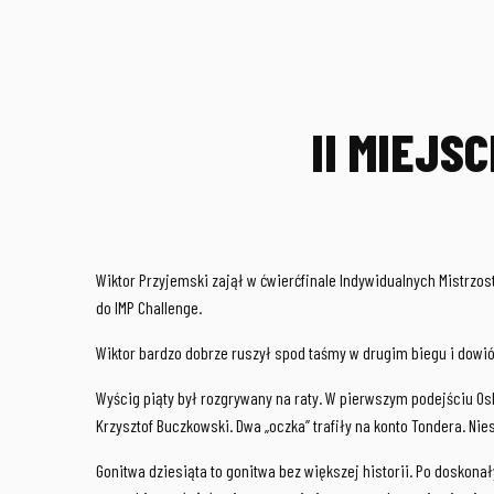
II MIEJS
Wiktor Przyjemski zajął w ćwierćfinale Indywidualnych Mistrzos
do IMP Challenge.
Wiktor bardzo dobrze ruszył spod taśmy w drugim biegu i dowióz
Wyścig piąty był rozgrywany na raty. W pierwszym podejściu Os
Krzysztof Buczkowski. Dwa „oczka” trafiły na konto Tondera. Nie
Gonitwa dziesiąta to gonitwa bez większej historii. Po doskona