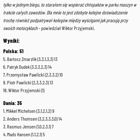
tylko w jednym biegu, to starałem się wspierać chłopaków w parku maszyn w
trakcie całych zawodów. Dla mnie to jest zdobyte kolejne doświadczenie
trochę również podpatrywał kolegów między wyścigami jak pracują przy
swoich motocyklach
– powiedział Wiktor Przyjemski.
Wyniki:
Polska: 51
5. Bartosz Zmarzlik (3,3,1,3,3) 13
6. Patryk Dudek (3,3,3,2,3) 14
7. Przemysław Pawlicki (2,3,3,2) 10
8. Piotr Pawlicki (2,3,3,2,3) 13
18. Wiktor Przyjemski (1)
Dania: 35
1. Mikkel Michelsen (3,1,2,1,2) 9
2. Anders Thomsen (3,2,3,3,3,0) 14
3. Rasmus Jensen (1,0,2,3,1) 7
4. Mads Hansen (1,1,2,1) 5