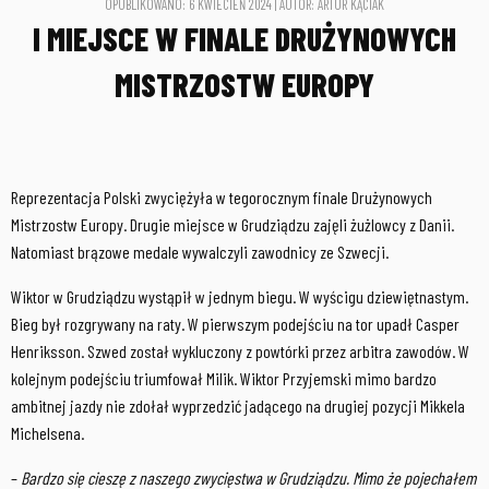
OPUBLIKOWANO: 6 KWIECIEŃ 2024 | AUTOR: ARTUR KĄCIAK
I MIEJSCE W FINALE DRUŻYNOWYCH
MISTRZOSTW EUROPY
Reprezentacja Polski zwyciężyła w tegorocznym finale Drużynowych
Mistrzostw Europy. Drugie miejsce w Grudziądzu zajęli żużlowcy z Danii.
Natomiast brązowe medale wywalczyli zawodnicy ze Szwecji.
Wiktor w Grudziądzu wystąpił w jednym biegu. W wyścigu dziewiętnastym.
Bieg był rozgrywany na raty. W pierwszym podejściu na tor upadł Casper
Henriksson. Szwed został wykluczony z powtórki przez arbitra zawodów. W
kolejnym podejściu triumfował Milik. Wiktor Przyjemski mimo bardzo
ambitnej jazdy nie zdołał wyprzedzić jadącego na drugiej pozycji Mikkela
Michelsena.
–
Bardzo się cieszę z naszego zwycięstwa w Grudziądzu. Mimo że pojechałem