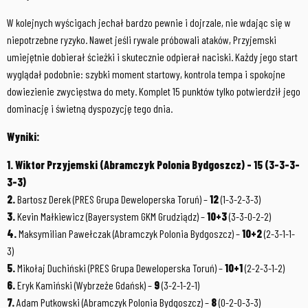
W kolejnych wyścigach jechał bardzo pewnie i dojrzale, nie wdając się w
niepotrzebne ryzyko. Nawet jeśli rywale próbowali ataków, Przyjemski
umiejętnie dobierał ścieżki i skutecznie odpierał naciski. Każdy jego start
wyglądał podobnie: szybki moment startowy, kontrola tempa i spokojne
dowiezienie zwycięstwa do mety. Komplet 15 punktów tylko potwierdził jego
dominację i świetną dyspozycję tego dnia.
Wyniki:
1. Wiktor Przyjemski (Abramczyk Polonia Bydgoszcz) – 15 (3-3-3-
3-3)
2.
Bartosz Derek (PRES Grupa Deweloperska Toruń) –
12
(1-3-2-3-3)
3.
Kevin Małkiewicz (Bayersystem GKM Grudziądz) –
10+3
(3-3-0-2-2)
4.
Maksymilian Pawełczak (Abramczyk Polonia Bydgoszcz) –
10+2
(2-3-1-1-
3)
5.
Mikołaj Duchiński (PRES Grupa Deweloperska Toruń) –
10+1
(2-2-3-1-2)
6.
Eryk Kamiński (Wybrzeże Gdańsk) –
9
(3-2-1-2-1)
7.
Adam Putkowski (Abramczyk Polonia Bydgoszcz) –
8
(0-2-0-3-3)