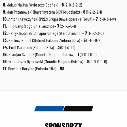
8.
Jakub Malina (Wybrzeże Gdańsk) –
8
(2-0-2-2-2)
9.
Jan Przanowski (Bayersystem GKM Grudziądz) –
8
(1-2-2-2-1)
10.
Antoni Kawczyński (PRES Grupa Deweloperska Toruń) –
7
(3-0-3-1-w)
11.
Filip Gano (Fogo Unia Leszno) –
7
(2-1-3-0-1)
12.
Patryk Budniak (Ultrapur Omega Start Gniezno) –
7
(1-1-2-3-d)
13.
Bartosz Rudolf (Stelmet Falubaz Zielona Góra) –
5
(1-1-1-0-2)
14.
Emil Maroszek (Polonia Piła) –
3
(0-1-d-1-1)
15.
Gracjan Szostak (Moonfin Magnus Ostrów) –
1
(0-0-1-0-0)
16.
Franciszek Dymowski (Moonfin Magnus Ostrów) –
0
(0-0-0-0-0)
17.
Dominik Baryłka (Polonia Piła) –
NS
SPONSORZY