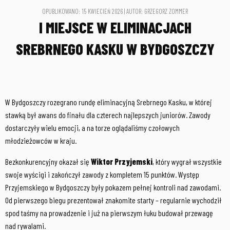
OPUBLIKOWANO: 15 KWIECIEŃ 2026 | AUTOR: GRZEGORZ ZOMMER
I MIEJSCE W ELIMINACJACH
SREBRNEGO KASKU W BYDGOSZCZY
W Bydgoszczy rozegrano rundę eliminacyjną Srebrnego Kasku, w której
stawką był awans do finału dla czterech najlepszych juniorów. Zawody
dostarczyły wielu emocji, a na torze oglądaliśmy czołowych
młodzieżowców w kraju.
Bezkonkurencyjny okazał się
Wiktor Przyjemski
, który wygrał wszystkie
swoje wyścigi i zakończył zawody z kompletem 15 punktów. Występ
Przyjemskiego w Bydgoszczy były pokazem pełnej kontroli nad zawodami.
Od pierwszego biegu prezentował znakomite starty – regularnie wychodził
spod taśmy na prowadzenie i już na pierwszym łuku budował przewagę
nad rywalami.