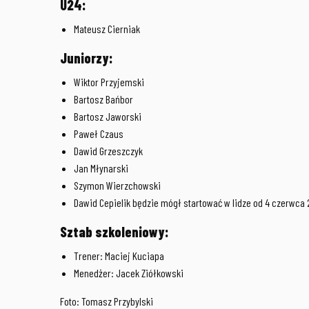
U24:
Mateusz Cierniak
Juniorzy:
Wiktor Przyjemski
Bartosz Bańbor
Bartosz Jaworski
Paweł Czaus
Dawid Grzeszczyk
Jan Młynarski
Szymon Wierzchowski
Dawid Cepielik będzie mógł startować w lidze od 4 czerwca 
Sztab szkoleniowy:
Trener: Maciej Kuciapa
Menedżer: Jacek Ziółkowski
Foto: Tomasz Przybylski