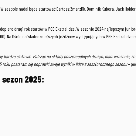
W zespole nadal będą startować Bartosz Zmarzlik, Dominik Kubera, Jack Holder,
opiero drugi rok startów w PGE Ekstralidze. W sezonie 2024 najlepszym junior
060). Na liście najskuteczniejszych jeźdźców występujących w PGE Ekstralidze m
 bardzo ciekawie. Patrząc na składy poszczególnych drużyn, mam wrażenie, że wa
25 roku postaram się poprawić swoje wyniki w lidze z zeszłorocznego sezonu
– po
a sezon 2025: