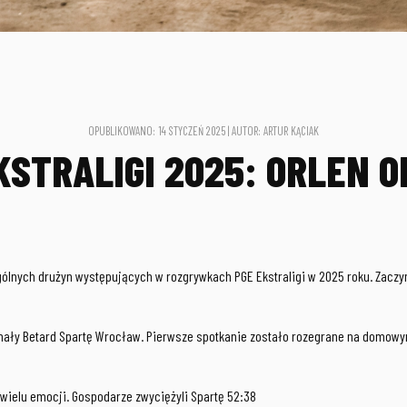
OPUBLIKOWANO: 14 STYCZEŃ 2025 | AUTOR: ARTUR KĄCIAK
STRALIGI 2025: ORLEN O
ych drużyn występujących w rozgrywkach PGE Ekstraligi w 2025 roku. Zaczyna
ły Betard Spartę Wrocław. Pierwsze spotkanie zostało rozegrane na domowym 
 wielu emocji. Gospodarze zwyciężyli Spartę 52:38