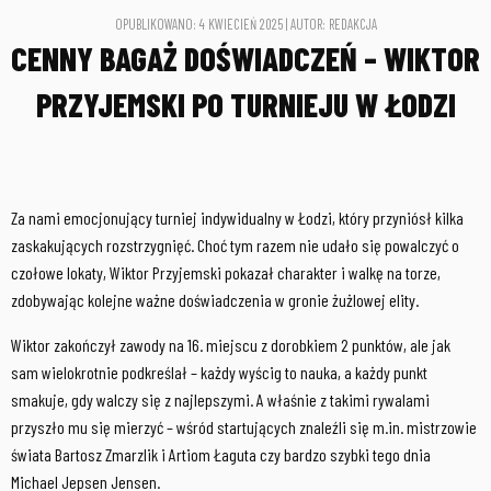
OPUBLIKOWANO: 4 KWIECIEŃ 2025 | AUTOR: REDAKCJA
CENNY BAGAŻ DOŚWIADCZEŃ – WIKTOR
PRZYJEMSKI PO TURNIEJU W ŁODZI
Za nami emocjonujący turniej indywidualny w Łodzi, który przyniósł kilka
zaskakujących rozstrzygnięć. Choć tym razem nie udało się powalczyć o
czołowe lokaty, Wiktor Przyjemski pokazał charakter i walkę na torze,
zdobywając kolejne ważne doświadczenia w gronie żużlowej elity.
Wiktor zakończył zawody na 16. miejscu z dorobkiem 2 punktów, ale jak
sam wielokrotnie podkreślał – każdy wyścig to nauka, a każdy punkt
smakuje, gdy walczy się z najlepszymi. A właśnie z takimi rywalami
przyszło mu się mierzyć – wśród startujących znaleźli się m.in. mistrzowie
świata Bartosz Zmarzlik i Artiom Łaguta czy bardzo szybki tego dnia
Michael Jepsen Jensen.