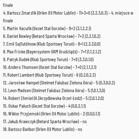
finale
4. Bartosz Zmarzlik (Orlen Oil Motor Lublin) – 11+3+0 (3,2,3,0,3) – 4. miejsce w
finale
5. Martin Vaculik (Gezet Stal Gorzów) – 9+2 (3,1,2,2,1)
6. Daniel Bewley (Betard Sparta Wrocław) – 7+2 (2,2,1,0,2)
7. Emil Sajfutdinow (Klub Sportowy Toruń) – 8+1 (2,3,3,0,0)
8. Max Fricke (Bayersystem GKM Grudziądz) – 7+1 (1,1,2,1,2)
9. Patryk Dudek (Klub Sportowy Toruń) – 7+0 (3,3,0,1,0)
10. Anders Thomsen (Gezet Stal Gorzów) – 7+0 (2,1,1,2,1)
11. Robert Lambert (Klub Sportowy Toruń) – 6 (0,2,0,2,2)
12. Jarosław Hampel (Stelmet Falubaz Zielona Góra) – 5 (0,3,0,0,2)
13. Leon Madsen (Stelmet Falubaz Zielona Góra) – 5 (1,0,1,3,0)
14. Robert Chmiel (H.Skrzydlewska Orzeł Łódź) – 5 (2,0,1,2,0)
15. Oskar Paluch (Gezet Stal Gorzów) – 4 (0,0,2,1,1)
16. Wiktor Przyjemski (Orlen Oil Motor Lublin) – 2 (0,0,0,1,1)
17. Jakub Krawczyk (Betard Sparta Wrocław) – ns
18. Bartosz Bańbor (Orlen Oil Motor Lublin) – ns