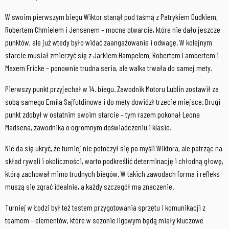
W swoim pierwszym biegu Wiktor stanął pod taśmą z Patrykiem Dudkiem,
Robertem Chmielem i Jensenem – mocne otwarcie, które nie dało jeszcze
punktów, ale już wtedy było widać zaangażowanie i odwagę. W kolejnym
starcie musiał zmierzyć się z Jarkiem Hampelem, Robertem Lambertem i
Maxem Fricke – ponownie trudna seria, ale walka trwała do samej mety.
Pierwszy punkt przyjechał w 14. biegu. Zawodnik Motoru Lublin zostawił za
sobą samego Emila Sajfutdinowa i do mety dowiózł trzecie miejsce. Drugi
punkt zdobył w ostatnim swoim starcie – tym razem pokonał Leona
Madsena, zawodnika o ogromnym doświadczeniu i klasie.
Nie da się ukryć, że turniej nie potoczył się po myśli Wiktora, ale patrząc na
skład rywali i okoliczności, warto podkreślić determinację i chłodną głowę,
którą zachował mimo trudnych biegów. W takich zawodach forma i refleks
muszą się zgrać idealnie, a każdy szczegół ma znaczenie.
Turniej w Łodzi był też testem przygotowania sprzętu i komunikacji z
teamem – elementów, które w sezonie ligowym będą miały kluczowe