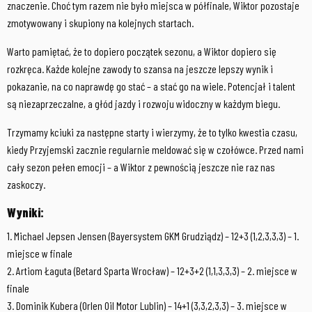
znaczenie. Choć tym razem nie było miejsca w półfinale, Wiktor pozostaje
zmotywowany i skupiony na kolejnych startach.
Warto pamiętać, że to dopiero początek sezonu, a Wiktor dopiero się
rozkręca. Każde kolejne zawody to szansa na jeszcze lepszy wynik i
pokazanie, na co naprawdę go stać – a stać go na wiele. Potencjał i talent
są niezaprzeczalne, a głód jazdy i rozwoju widoczny w każdym biegu.
Trzymamy kciuki za następne starty i wierzymy, że to tylko kwestia czasu,
kiedy Przyjemski zacznie regularnie meldować się w czołówce. Przed nami
cały sezon pełen emocji – a Wiktor z pewnością jeszcze nie raz nas
zaskoczy.
Wyniki:
1. Michael Jepsen Jensen (Bayersystem GKM Grudziądz) – 12+3 (1,2,3,3,3) – 1.
miejsce w finale
2. Artiom Łaguta (Betard Sparta Wrocław) – 12+3+2 (1,1,3,3,3) – 2. miejsce w
finale
3. Dominik Kubera (Orlen Oil Motor Lublin) – 14+1 (3,3,2,3,3) – 3. miejsce w