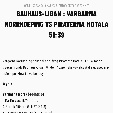
OPUBLIKOWANO: 19 MAJ 2026 | AUTOR: GRZEGORZ ZOMMER
BAUHAUS-LIGAN : VARGARNA
NORRKOEPING VS PIRATERNA MOTALA
51:39
Vargarna Norrköping pokonała drużynę Piraterna Motala 51:39 w meczu
trzeciej rundy Bauhaus-Ligan. Wiktor Przyjemski wywalczył dla gospodarzy
osiem punktów i dwa bonusy.
Wyniki:
Vargarna Norrköeping: 51
1. Martin Vaculík 7 (3-0-1-3)
2. Norick Blödorn 8+1 (2*-2-1-3)
3. Jaimon Lidsey 11+2 (3-2-3-2*-1*)