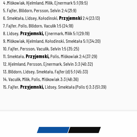
4 .Miśkowiak, Hjelmland, Milík, Ejnermark 5:1 (19:5)
5. Fajfer, Blödorn, Persson, Selvin 2:4 (21:9)
6. Smektała, Lidsey, Kołodinski,
Przyjemski
2:4 (23:13)
7. Fajfer, Polis, Blödorn, Vaculík 1:5 (24:18)
8. Lidsey,
Przyjemski,
Ejnermark, Milík 5:1 (29:19)
9. Miśkowiak, Hjelmland, Kołodinski, Smektała 5:1 (34:20)
10. Fajfer, Persson, Vaculík, Selvin 1:5 (35:25)
11. Smektała,
Przyjemski,
Polis, Miśkowiak 2:4 (37:29)
12. Hjelmland, Persson, Ejnermark, Selvin 3:3 (40:32)
13. Blödorn, Lidsey, Smektała, Fajfer (d) 5:1 (45:33)
14. Vaculík, Milík, Polis, Miśkowiak 3:3 (48:36)
15. Fajfer,
Przyjemski,
Lidsey, Smektała (Polis t) 3:3 (51:39)