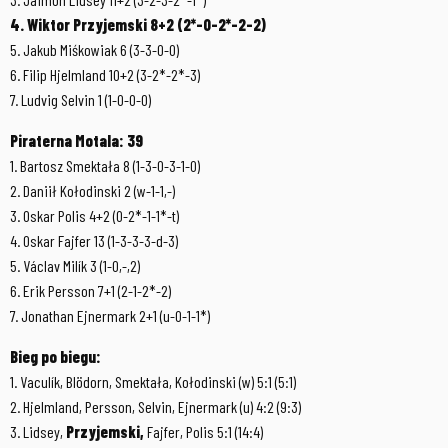
4. Wiktor Przyjemski 8+2 (2*-0-2*-2-2)
5. Jakub Miśkowiak 6 (3-3-0-0)
6. Filip Hjelmland 10+2 (3-2*-2*-3)
7. Ludvig Selvin 1 (1-0-0-0)
Piraterna Motala: 39
1. Bartosz Smektała 8 (1-3-0-3-1-0)
2. Daniił Kołodinski 2 (w-1-1,-)
3. Oskar Polis 4+2 (0-2*-1-1*-t)
4. Oskar Fajfer 13 (1-3-3-3-d-3)
5. Václav Milík 3 (1-0,-,2)
6. Erik Persson 7+1 (2-1-2*-2)
7. Jonathan Ejnermark 2+1 (u-0-1-1*)
Bieg po biegu:
1. Vaculík, Blödorn, Smektała, Kołodinski (w) 5:1 (5:1)
2. Hjelmland, Persson, Selvin, Ejnermark (u) 4:2 (9:3)
3. Lidsey,
Przyjemski,
Fajfer, Polis 5:1 (14:4)