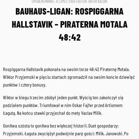
OPUBLIKOWANO: 31 LIPIEC 2024 | AUTOR: ARTUR KĄCIAK
BAUHAUS-LIGAN: ROSPIGGARNA
HALLSTAVIK – PIRATERNA MOTALA
48:42
Rospiggarna Hallstavik pokonała na swoim torze 48:42 Piraternę Motala.
Wiktor Przyjemski w pięciu startach zgromadził na swoim koncie dziewięć
punktów i cztery bonusy.
Wiktor w biegu trzecim zdobył jeden punkt. Wyścig ten zakończył się
podziałem punktów. Triumfował w nim Oskar Fajfer przed Artiomem
Łagutą. Na końcu stawki przyjechał do mety Vaclav Milik.
Gonitwa szósta to gonitwa bez większej historii. Duet gospodarzy:
Przyjemski, Łaguta zwyciężył podwójnie parę gości: Milik, Janowski. Po