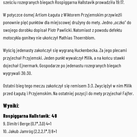
sześciu rozegranych biegach Rospiggarna Hallstavik prowadziła 19:17.
W potyczce ósmej Artiom Łaguta z Wiktorem Przyjemskim przywieźli
ponownie pięć punktów dla miejscowej drużyny do mety. Jedno „oczko” do
swojego dorobku dopisał Piotr Pawlicki. Natomiast z powodu defektu
motocykla gonitwy nie ukończył Mathias Thoernblom.
Wyścig jedenasty zakończył się wygraną Huckenbecka. Za jego plecami
przyjechał Przyjemski. Jeden punkt wywalczył Milik, a na końcu stawki
dojechał Ejnermark. Gospodarze po jedenastu rozegranych biegach
wygrywali 36:30.
Ostatni bieg tego meczu zakończył się remisem 3:3. Zwyciężył w nim Milik
przed Łagutą i Przyjemskim. Na ostatniej pozycji do mety przyjechał Fajfer.
Wyniki:
Rospiggarna Hallstavik: 48
9. Dimitri Berge (0,1*,3,0) 4+1
10. Jakub Jamróg (2,2,2,1*,1) 8+1