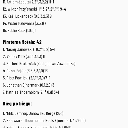
11. Artiom Łaguta (2,2*,3,2,2) 11+1
12. Wiktor Przyjemski (1*,3,2*,2*,1*) 9+4
13. Kai Huckenbeck (0,0,3,2,3) 8
14. Victor Palovaara (3,3,1) 7
15. Eddie Bock (1,0,0) 1
Piraterna Motala: 42
1. Maciej Janowski (1,0,2*,0,2) 5+1
2. Vaclav Milik (3,0,1,3,1,3) 11
3. Norbert Krakowiak (Zastępstwo Zawodnika)
4. Oskar Fajfer (3,3,3,3,1,0) 13
5. Piotr Pawlicki (2,1,1*,3,0) 7+1
6. Jonathan Ejnermark (0,1,2,0) 3
7. Mathias Thoernblom (2,1*,0,d) 3+1
Bieg po biegu:
1. Milik, Jamróg, Janowski, Berge (2:4)
2. Palovaara, Thoernblom, Bock, Ejnermark 4:2 (6:6)
3. Fajfer, Łaguta, Przyjemski, Milik 3:3 (9:9)