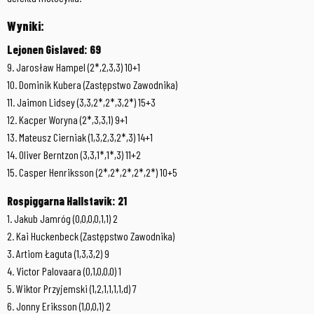
Wyniki:
Lejonen Gislaved: 69
9. Jarosław Hampel (2*,2,3,3) 10+1
10. Dominik Kubera (Zastępstwo Zawodnika)
11. Jaimon Lidsey (3,3,2*,2*,3,2*) 15+3
12. Kacper Woryna (2*,3,3,1) 9+1
13. Mateusz Cierniak (1,3,2,3,2*,3) 14+1
14. Oliver Berntzon (3,3,1*,1*,3) 11+2
15. Casper Henriksson (2*,2*,2*,2*,2*) 10+5
Rospiggarna Hallstavik: 21
1. Jakub Jamróg (0,0,0,0,1,1) 2
2. Kai Huckenbeck (Zastępstwo Zawodnika)
3. Artiom Łaguta (1,3,3,2) 9
4. Victor Palovaara (0,1,0,0,0) 1
5. Wiktor Przyjemski (1,2,1,1,1,1,d) 7
6. Jonny Eriksson (1,0,0,1) 2