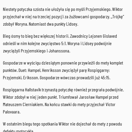
Niestety potyczka szósta nie ułożyła się po myśli Przyjemskiego. Wiktor
przyjechał w niej na trzeciej pozycji za żużlowcami gospodarzy. „Trójkę”
zdobył Woryna. Natomiast dwa punkty Lidsey.
Bieg ósmy to bieg bez większej historii. Zawodnicy Lejonen Gislaved
odnieśli w nim kolejne zwycięstwo 5:1. Woryna i Lidsey podwójnie
zwyciężyli Przyjemskiego i Johanssona.
Gospodarze w wyścigu dziesiątym ponownie przywieźli do mety komplet
punktów. Duet: Hampel, Henriksson zwyciężył parę Rospiggarny:
Przyjemski, Eriksson. Gospodarze wówczas prowadzili już 45:15.
Rospiggarna Hallstavik trzynastą potyczkę również przegrała podwójnie.
Wiktor zdobył w niej jeden punkt. Triumfował Jarosław Hampel przed
Mateuszem Cierniakiem. Na końcu stawki do mety przyjechał Victor
Palovaara.
W ostatnim biegu tego spotkania Wiktor nie dojechał do mety z powodu
defektu motocykla.