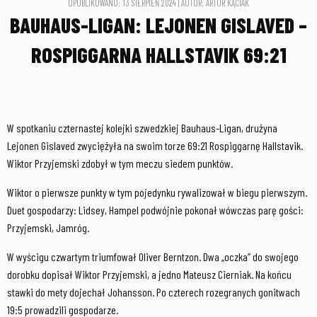
OPUBLIKOWANO: 13 SIERPIEŃ 2024 | AUTOR: ARTUR KĄCIAK
BAUHAUS-LIGAN: LEJONEN GISLAVED –
ROSPIGGARNA HALLSTAVIK 69:21
W spotkaniu czternastej kolejki szwedzkiej Bauhaus-Ligan, drużyna
Lejonen Gislaved zwyciężyła na swoim torze 69:21 Rospiggarnę Hallstavik.
Wiktor Przyjemski zdobył w tym meczu siedem punktów.
Wiktor o pierwsze punkty w tym pojedynku rywalizował w biegu pierwszym.
Duet gospodarzy: Lidsey, Hampel podwójnie pokonał wówczas parę gości:
Przyjemski, Jamróg.
W wyścigu czwartym triumfował Oliver Berntzon. Dwa „oczka” do swojego
dorobku dopisał Wiktor Przyjemski, a jedno Mateusz Cierniak. Na końcu
stawki do mety dojechał Johansson. Po czterech rozegranych gonitwach
19:5 prowadzili gospodarze.