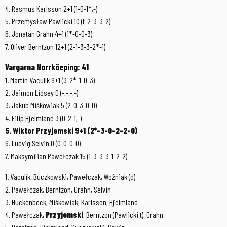
4. Rasmus Karlsson 2+1 (1-0-1*,-)
5. Przemysław Pawlicki 10 (t-2-3-3-2)
6. Jonatan Grahn 4+1 (1*-0-0-3)
7. Oliver Berntzon 12+1 (2-1-3-3-2*-1)
Vargarna Norrköeping: 41
1. Martin Vaculík 9+1 (3-2*-1-0-3)
2. Jaimon Lidsey 0 (-,-,-,-)
3. Jakub Miśkowiak 5 (2-0-3-0-0)
4. Filip Hjelmland 3 (0-2-1,-)
5. Wiktor Przyjemski 9+1 (2*-3-0-2-2-0)
6. Ludvig Selvin 0 (0-0-0-0)
7. Maksymilian Pawełczak 15 (1-3-3-3-1-2-2)
1. Vaculík, Buczkowski, Pawełczak, Woźniak (d)
2. Pawełczak, Berntzon, Grahn, Selvin
3. Huckenbeck, Miśkowiak, Karlsson, Hjelmland
4. Pawełczak,
Przyjemski
, Berntzon (Pawlicki t), Grahn