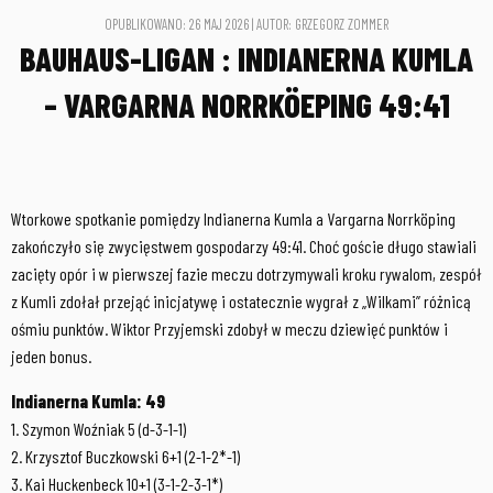
OPUBLIKOWANO: 26 MAJ 2026 | AUTOR: GRZEGORZ ZOMMER
BAUHAUS-LIGAN : INDIANERNA KUMLA
– VARGARNA NORRKÖEPING 49:41
Wtorkowe spotkanie pomiędzy Indianerna Kumla a Vargarna Norrköping
zakończyło się zwycięstwem gospodarzy 49:41. Choć goście długo stawiali
zacięty opór i w pierwszej fazie meczu dotrzymywali kroku rywalom, zespół
z Kumli zdołał przejąć inicjatywę i ostatecznie wygrał z „Wilkami” różnicą
ośmiu punktów. Wiktor Przyjemski zdobył w meczu dziewięć punktów i
jeden bonus.
Indianerna Kumla: 49
1. Szymon Woźniak 5 (d-3-1-1)
2. Krzysztof Buczkowski 6+1 (2-1-2*-1)
3. Kai Huckenbeck 10+1 (3-1-2-3-1*)